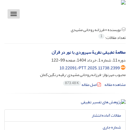
Toggle
vigation
نویسنده =
فرزانه روحانی مشهدی
1
تعداد مقالات:
مطالعۀ تطبیقی نظریۀ سهروردی با نور در قرآن
دوره 11، شماره 1، خرداد 1404، صفحه
99-122
10.22091/PTT.2025.11738.2399
محبوب مهرنواز؛ فرزانه روحانی مشهدی؛ رقیه رنگین کمان
873.48 K
مشاهده مقاله
اصل مقاله
مقالات آماده انتشار
شماره جاری