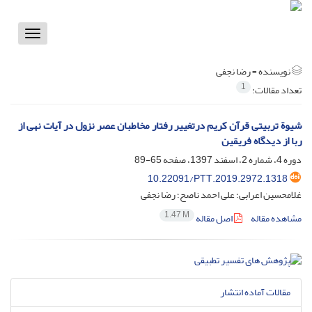
Toggle
vigation
نویسنده =
رضا نجفی
1
تعداد مقالات:
شیوة تربیتی قرآن کریم درتغییر رفتار مخاطبان عصر نزول در آیات نهی از
ربا از دیدگاه فریقین
دوره 4، شماره 2، اسفند 1397، صفحه
65-89
10.22091/PTT.2019.2972.1318
غلامحسین اعرابی؛ علی احمد ناصح؛ رضا نجفی
1.47 M
مشاهده مقاله
اصل مقاله
مقالات آماده انتشار