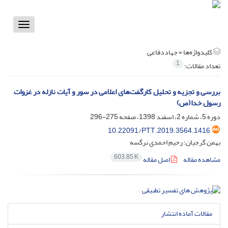
Toggle
vigation
کلیدواژه‌ها =
جهاددفاعی
1
تعداد مقالات:
بررسی و تجزیه و تحلیل کارگفت‌های اعلامی در سور و آیات نازله در غزوات
رسول خدا(ص)
دوره 5، شماره 2، اسفند 1398، صفحه
275-296
10.22091/PTT.2019.3564.1416
بهمن گرجیان؛ رحیم احمدی نرگسه
603.85 K
مشاهده مقاله
اصل مقاله
مقالات آماده انتشار