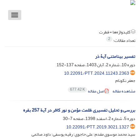
Toggle
vigation
کلیدواژه‌ها =
فطرت
2
تعداد مقالات:
تفسیر بینامتنی آیۀ ذر
دوره 10، شماره 2، آبان 1403، صفحه
137-152
10.22091/PTT.2024.11243.2363
جعفر نکونام
677.42 K
مشاهده مقاله
اصل مقاله
بررسی و تحلیل تفسیری ظلمت مؤمن و نور کافر در آیة 257 بقره
دوره 5، شماره 2، اسفند 1398، صفحه
7-30
10.22091/PTT.2019.3021.1327
سید محمد موسوی مقدم؛ علی حاجوی؛ رقیه یوسفی؛ داود صائمی