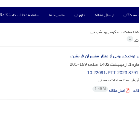
ویسندگان
ارسال مقاله
داوران
تماس با ما
سامانه مجلات دانشگاه ق
‌ها =
هدایت تکوینی و تشریعی
1
ات:
ر توحید ربوبی از منظر مفسران فریقین
159-201
10.22091/PTT.2023.8791
فر؛ مینا سادات حسینی
1.49 M
اله
اصل مقاله