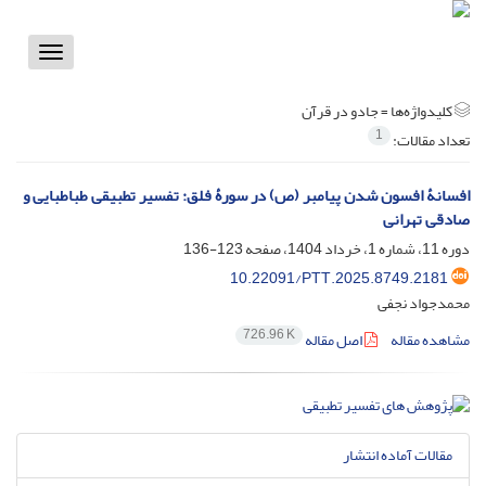
Toggle
vigation
کلیدواژه‌ها =
جادو در قرآن
1
تعداد مقالات:
افسانۀ افسون شدن پیامبر (ص) در سورۀ فلق: تفسیر تطبیقی طباطبایی و
صادقی تهرانی
دوره 11، شماره 1، خرداد 1404، صفحه
123-136
10.22091/PTT.2025.8749.2181
محمدجواد نجفی
726.96 K
مشاهده مقاله
اصل مقاله
مقالات آماده انتشار