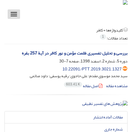
Toggle
vigation
کلیدواژه‌ها =
کافر
1
تعداد مقالات:
بررسی و تحلیل تفسیری ظلمت مؤمن و نور کافر در آیة 257 بقره
دوره 5، شماره 2، اسفند 1398، صفحه
7-30
10.22091/PTT.2019.3021.1327
سید محمد موسوی مقدم؛ علی حاجوی؛ رقیه یوسفی؛ داود صائمی
603.41 K
مشاهده مقاله
اصل مقاله
مقالات آماده انتشار
شماره جاری