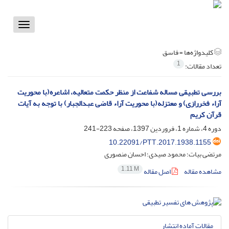
Toggle
vigation
کلیدواژه‌ها =
فاسق
1
تعداد مقالات:
بررسی تطبیقی مساله شفاعت از منظر حکمت متعالیه، اشاعره(با محوریت
آراء فخررازی) و معتزله(با محوریت آراء قاضی عبدالجبار) با توجه به آیات
قرآن کریم
دوره 4، شماره 1، فروردین 1397، صفحه
223-241
10.22091/PTT.2017.1938.1155
مرتضی بیات؛ محمود صیدی؛ احسان منصوری
1.11 M
مشاهده مقاله
اصل مقاله
مقالات آماده انتشار