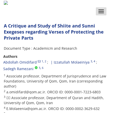
Toggle
naviga
A Critique and Study of Shiite and Sunni
Exegeses regarding Verses of Protecting the
Private Parts
Document Type : Academicm and Research
Authors
1
, 2
3
, 4
Abdollah Omidifard
| Izzatullah Molaeiniya
5
, 6
Sadegh Ramezani
1
Associate professor, Department of Jurisprudence and Law
Foundations, University of Qom, Qom, Iran (corresponding
author)
2
a.omidifard@qom.ac.ir. ORCID ID: 0000-0001-7223-6803
3
 Associate professor, Department of Quran and Hadith,
University of Qom, Qom, Iran
4
E.Molaeenia@qom.ac.ir. ORCID ID: 0000-0002-3629-632