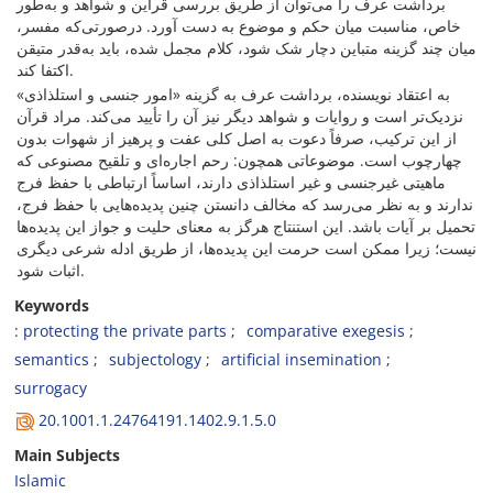
برداشت عرف را می‌توان از طریق بررسی قراین و شواهد و به‌طور
خاص، مناسبت میان حکم و موضوع به دست آورد. درصورتی‌که مفسر،
میان چند گزینه‌ متباین‌ دچار شک شود، کلام مجمل شده، باید به‌قدر متیقن
اکتفا کند.
به اعتقاد نویسنده، برداشت عرف به گزینه «امور جنسی و استلذاذی»
نزدیک‌تر است و روایات و شواهد دیگر نیز آن را تأیید می‌کند. مراد قرآن
از این ترکیب، صرفاً دعوت به اصل کلی عفت و پرهیز از شهوات بدون
چهارچوب است. موضوعاتی همچون: رحم اجاره‌ای و تلقیح مصنوعی که
ماهیتی غیرجنسی و غیر استلذاذی دارند، اساساً ارتباطی با حفظ فرج
ندارند و به نظر می‌رسد که مخالف دانستن چنین پدیده‌هایی با حفظ فرج،
تحمیل بر آیات باشد. این استنتاج هرگز به معنای حلیت و جواز این پدیده‌ها
نیست؛ زیرا ممکن است حرمت این پدیده‌ها، از طریق ادله شرعی دیگری
اثبات شود.
Keywords
: protecting the private parts
comparative exegesis
semantics
subjectology
artificial insemination
surrogacy
20.1001.1.24764191.1402.9.1.5.0
Main Subjects
Islamic