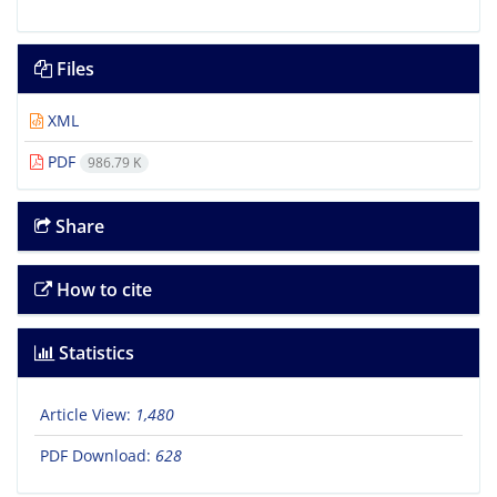
Files
XML
PDF
986.79 K
Share
How to cite
Statistics
Article View:
1,480
PDF Download:
628