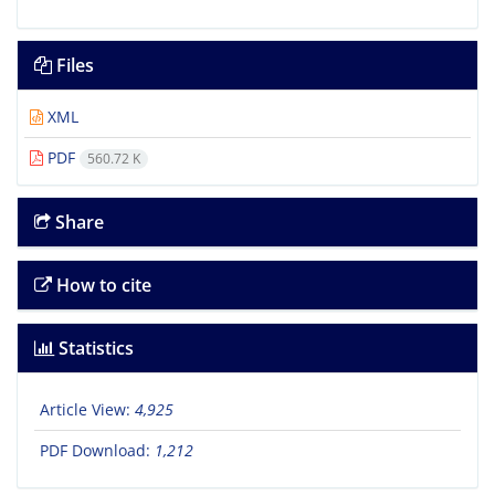
Files
XML
PDF
560.72 K
Share
How to cite
Statistics
Article View:
4,925
PDF Download:
1,212