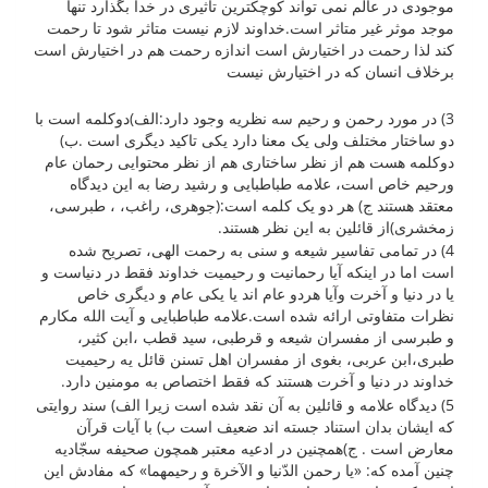
موجودی در عالم نمی تواند کوچکترین تاثیری در خدا بگذارد تنها
موجد موثر غیر متاثر است.خداوند لازم نیست متاثر شود تا رحمت
کند لذا رحمت در اختیارش است اندازه رحمت هم در اختیارش است
برخلاف انسان که در اختیارش نیست
3) در مورد رحمن و رحیم سه نظریه وجود دارد:الف)دوکلمه است با
دو ساختار مختلف ولی یک معنا دارد یکی تاکید دیگری است .ب)
دوکلمه هست هم از نظر ساختاری هم از نظر محتوایی رحمان عام
ورحیم خاص است، علامه طباطبایی و رشید رضا به این دیدگاه
معتقد هستند ج) هر دو یک کلمه است:(جوهری، راغب، ، طبرسی،
زمخشری)از قائلین به این نظر هستند.
4) در تمامی تفاسیر شیعه و سنی به رحمت الهی، تصریح شده
است اما در اینکه آیا رحمانیت و رحیمیت خداوند فقط در دنیاست و
یا در دنیا و آخرت وآیا هردو عام اند یا یکی عام و دیگری خاص
نظرات متفاوتی ارائه شده است.علامه طباطبایی و آیت الله مکارم
و طبرسی از مفسران شیعه و قرطبی، سید قطب ،ابن کثیر،
طبری،ابن عربی، بغوی از مفسران اهل تسنن قائل یه رحیمیت
خداوند در دنیا و آخرت هستند که فقط اختصاص به مومنین دارد.
5) دیدگاه علامه و قائلین به آن نقد شده است زیرا الف) سند روایتی
که ایشان بدان استناد جسته اند ضعیف است ب) با آیات قرآن
معارض است . ج)همچنین در ادعیه معتبر همچون صحیفه سجّادیه
چنین آمده که: «یا رحمن الدّنیا و الآخرة و رحیمهما» که مفادش این