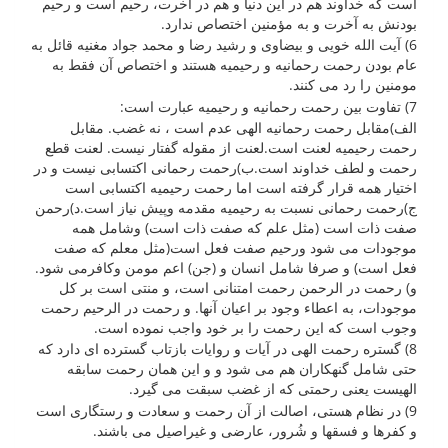
است که خداوند هم در این دنیا و هم در آخرت، رحیم است و رحیم
بودنش به آخرت و به مؤمنین اختصاص ندارد.
6) آیت الله خویی و بیضاوی و رشید رضا و محمد جواد مغنیه قائل به
عام بودن رحمت رحمانیه و رحیمیه هستند و اختصاص آن فقط به
مومنین را رد می کنند.
7) تفاوت بین رحمت رحمانیه و رحیمیه عبارت است:
الف)مقابل رحمت رحمانیه الهی عدم است ، نه غضب. مقابل
رحمت رحیمیه لعنت است.لعنت از مقوله گفتار نیست. لعنت قطع
رحمت و لطف خداوند است.ب)رحمت رحمانی اکتسابی نیست و در
اختیار همه قرار گرفته است اما رحمت رحیمیه اکتسابی است
ج)رحمت رحمانی نسبت به رحیمیه مقدمه وپیش نیاز است.د)رحمن
صفت ذات است (مثل علم که صفت ذات است) وشامل همه
موجودات می شود ورحیم صفت فعل است(مثل معلم که صفت
فعل است) و صرفا شامل انسان و (جن) اعم مومن وکافرمی شود.
و) رحمت در الرحمن رحمت امتنانی است، و منتی است بر کل
موجودات، به اعطاء وجود بر اعیان آنها. و رحمت در الرحیم رحمت
وجوب است که این رحمت را بر خود واجب نموده است.
8) گستره رحمت الهی در آیات و روایات بازتاب گسترده ای دارد که
حتی شامل گنهکاران هم می شود و و این همان رحمت سابقه
الهیست یعنی رحمتی که از غضب سبقت می گیرد.
9) در نظام هستی، اصالت از آن رحمت و سعادت و رستگاری است
و کفرها و فسقها و شُرور، عارضی و غیراصیل می باشند.