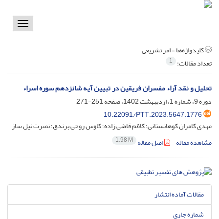
Toggle
vigation
کلیدواژه‌ها =
امر تشریعی
1
تعداد مقالات:
تحلیل و نقد آراء مفسران فریقین در تبیین آیه شانزدهم سوره اسراء
دوره 9، شماره 1، اردیبهشت 1402، صفحه
251-271
10.22091/PTT.2023.5647.1776
مهدی کامران کوهانستانی؛ کاظم قاضی زاده؛ کاوس روحی برندق؛ نصرت نیل ساز
1.98 M
مشاهده مقاله
اصل مقاله
مقالات آماده انتشار
شماره جاری