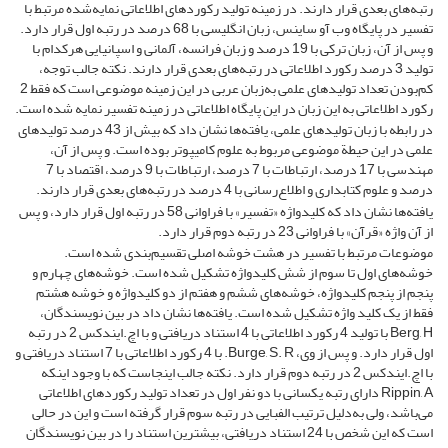
رتبه
های بعدی قرار دارند. در زمینه تولید رکوردهای اطلاعاتی نمایه‌شده مرتبط با
تفسیر در پایگاه وب آو ساینس، زبان انگلیسی با 68 درصد در رتبه اول قرار دارد.
و پس از آن، زبان ترکی با 19 درصد و زبان فرانسه، آلمانی و اسپانیایی هرکدام با
تولید 3 درصد رکورد اطلاعاتی در رتبه
های بعدی قرار دارند. نکته جالب توجه،
کم‌بودن تعداد تولیدهای علمی به‌زبان عربی در این زمینه موضوعی است که فقط 2
رکورد اطلاعاتی به این زبان در این پایگاه اطلاعاتی در زمینه تفسیر نمایه شده است.
در رابطه با زبان تولیدهای علمی، یافته
ها نشان داد که بیش از 43 درصد تولیدهای
علمی در این حیطة موضوعی مربوط به علوم کامیپوتر بوده است. و پس از آن،
مهندسی با 17 درصد، ارتباطات با 7 درصد، ارتباطات با 9 درصد، اقتصاد با 7
درصد و علوم کتابداری و اطلاع‌رسانی با 4 درصد در رتبه‌های بعدی قرار دارند.
یافته‌ها نشان داد که کلیدواژه «تفسیر» با فراوانی 58 در رتبه اول قرار دارد، و پس
از آن واژه «قرآن» با فراوانی 23 در رتبه دوم قرار دارد.
موضوعات مرتبط با تفسیر در هشت خوشه اصلی تقسیم‌بندی شده است.
خوشه‌های اول تا سوم از شش کلیدواژه تشکیل شده است. خوشه‌های چهارم و
پنجم از پنجم کلیدواژه، خوشه‌های ششم و هفتم از دو کلیدواژه و خوشه هشتم
فقط از یک کلید واژه تشکیل شده است. یافته‌ها نشان داد در بین نویسندگان،
Berg, H با تولید 4 رکورد اطلاعاتی با 4 استناد دریافتی و با اچ.ایندکس 2 در رتبه
اول قرار دارد. و پس از وی، Burge, S. R. با 4 رکورد اطلاعاتی با 7 استناد دریافتی و
با اچ.ایندکس 2 در رتبه دوم قرار دارد. نکته جالب اینجاست که با وجود اینکه
Rippin, A دارای رتبه یکسانی با دو نفر اول در تعداد تولید رکوردهای اطلاعاتی
می‌باشد، ولی به‌دلیل ترتیب الفبایی در رتبه سوم قرار گرفته است و این در حالی
است که این شخص با 24 استناد دریافتی، بیشترین استناد را در بین نویسندگان