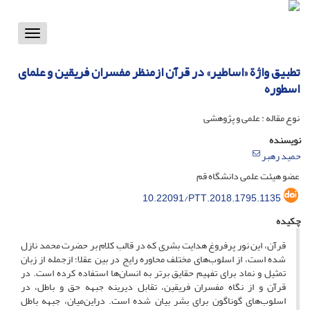
Toggle
vigation
تطبیق واژة «اساطیر» در قرآن ازمنظر مفسران فریقین و علمای
اسطوره
نوع مقاله : علمی و پژوهشی
نویسنده
حمید رهبر
عضو هیئت علمی دانشگاه قم
10.22091/PTT.2018.1795.1135
چکیده
قرآن، این نور پرفروغ هدایت بشری که در قالب کلام بر حضرت محمد نازل
شده است، از اسلوب‌های مختلف محاوره رایج در بین عقلا؛ از‌جمله از زبان
تمثیل و نماد برای تفهیم حقایق برتر به انسان‌ها استفاده کرده است. در
قرآن و از نگاه مفسران فریقین، تقابل دیرینه جبهه‌ حق و باطل، در
اسلوب‌های گوناگون برای بشر بیان شده است. دراین‌میان، جبهه باطل