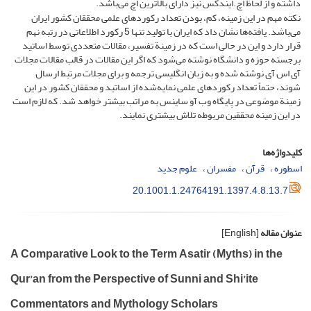
داشته و از لحاظ اچ.ایندکس نیز دارای بالاترین اچ می‌باشد.
نکته مهم در این زمینه، کم، بودن تعداد رکوردهای علمی محققان کشور ایران
می‌باشد. یافته‌ها نشان داد که ایران با تولید تنها 5 رکورد اطلاعاتی در رتبه نهم
قرار دارد و این در حالی است که در زمینة تفسیر، مقالات متعددی توسط اساتید
برجسته حوزه و دانشگاه نوشته می‌شود که اگر این مقالات در قالب مقالات مجلات
آی اس آی نوشته شده و به زبان انگلیسی ترجمه و برای مجلات مرتبط ارسال
شوند، حتماً تعداد رکوردهای علمی نمایه‌شده از اساتید و محققان کشور در این
زمینة موضوعی در پایگاه وب آو ساینس به مراتب بیشتر خواهد شد. که لازم است
در این زمینه محققین مربوطه تلاش بیشتری نمایند.
کلیدواژه‌ها
اسطوره
قرآن
مفسران
علوم جدید
20.1001.1.24764191.1397.4.8.13.7
عنوان مقاله
[English]
A Comparative Look to the Term Asatir (Myths) in the
Qur’an from the Perspective of Sunni and Shi’ite
Commentators and Mythology Scholars