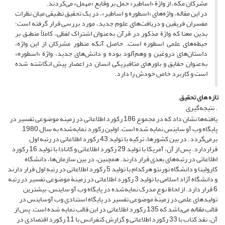
مشرکان مکه، از واژة «اساطیر» حمل بر وقایع «مهمل» می‌کردند.
در این مقاله، واژه‌های «اسطوره و اساطیر»، در یک تحقیق تطبیقی میان نظرات
مفسران فریقین و دریافت‌های علوم جدید، مورد بررسی قرار گرفته است؛
بدین معنا که واژة مذکور در قرآن به‌عنوان اشتراک لفظی، کاملاً منطبق بر
حیطه‌های علمی اسطوره است. حاصل آنکه منظور مشرکان از این واژه،
داستان‌های دروغین و وهم‌آلود بوده و دانش‌های جدید، واژة «اسطوره»
به‌عنوان حقایق و باورهای متافیزیکی انسان در اعصار پیش انگاشته شده
است و کاربرد خاص خودش را دارد.
تازه های تحقیق
. نتیجه‌گیری
یافته‌ها نشان داد که در مجموع 186 رکورد اطلاعاتی در زمینه موضوعی تفسیر در
پایگاه وب آو ساینس نمایه شده است. اولین رکورد نمایه‌شده به سال 1980
برمی
گردد. در بین کشورها، ترکیه با تولید 43 رکورد اطلاعاتی در رتبه اول
قراردارد. پس از آن، آمریکا با تولید 29 رکورد اطلاعاتی و کانادا با تولید 16 رکورد
اطلاعاتی در رتبه‌های بعدی قرار دارند. همچنین، در بین سازمان‌ها، دانشگاه
کارولینا و دانشگاه تورنتو هرکدام با تولید 5 رکورد اطلاعاتی در رتبه
اول قرار دارند
و دانشگاه آزاد اسلامی با تولید 3 رکورد اطلاعاتی در زمینة موضوعی تفسیر در رتبه
6 قرار دارد. از لحاظ نوع مدرک نمایه‌شده در پایگاه وب آو ساینس، بیشترین
تولیدهای علمی در زمینة موضوعی تفسیر در پایگاه استنادی وب آوساینس در
قالب
مقاله
می
باشد که 135 رکورد اطلاعاتی در این قالب نمایه شده است. پس از
آن، نقد کتاب با 33 رکورد اطلاعاتی و گزارش کنفرانس با 11 رکورد اقتصادی در