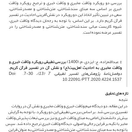
بررسی دو رویکرد وثاقت مخبری و وثاقت خبری و ترجیح رویکرد وثاقت
خبری بر اساس سه مبنای سندشناختی، متن‌شناختی و مصدرشناختی،
سعی در تبیین تأثیر اتخاذ این دو رویکرد در نقش‌آفرینی احادیث در تفسیر
قرآن کریم دارد. بر این اساس، با توجه به رجحان دیدگاه وثاقت خبری،
شیوه کاربست مبانی سندشناختی، متن‌شناختی و مصدرشناختی را در
تفسیر عرضه نموده است.
© عبدالله‌زاده، ع؛ ایزدی، م.(1400).
بررسی تطبیقی رویکرد وثاقت خبری و
وثاقت مخبری به احادیث اهل‌بیت(ع) و نقش آن در تفسیر قرآن کریم
،
دوفصل‌نامۀ پژوهش‌های تفسیر تطبیقی
. 7 (13)
، 30-7. Doi:
10.22091/PTT.2020.4224.1537
تازه های تحقیق
نتیجه
در این مقاله، دو دیدگاه مهم وثاقت خبری و وثاقت مخبری و نقش آن در روایات
تفسیری بررسی شد. بر اساس بررسی تطبیقی این دو رویکرد، با توجه به گرایش
بیش‌تر دانشمندان امامی به مبنای وثاقت خبری و نیز بررسی تبعات پذیرش وثاقت
مخبر با تکیه بر قراین رجالی و اصولی، دیدگاه وثاقت خبری ترجیح داده شد. سپس
با توجه به سه مبنای سندشناختی، متن‌شناختی و مصدرشناختی به عنوان قراین