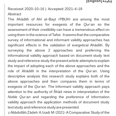
چکیده
[English]
Received: 2020/10/16 | Accepted: 2021/4/18
Abstract
The Ahādith of Ahl al-Bayt (PBUH) are among the most
important resources for exegesis of the
Qur’an
so the
assessment of their credibility can have a tremendous effect on
using them in the science of Tafsir. It seems that the comparative
survey of informational and informant validity approaches has
significant effects in the validation of exegetical Ahādith. By
surveying the above 2 approaches and preferring the
informational validity approach based on document study, text
study, and reference study, the present article attempts to explain
the impact of adopting each of the above approaches and the
role of Ahādith in the interpretation of the
Qur’an
. Using
descriptive analysis, this research study explains both of the
above approaches and then compares them in terms of
exegesis of the
Qur’an
. The Informant validity approach pays
attention to the authority of Āhād news in interpretation of the
Noble Qur’an
and regarding the preference of information
validity approach, the application methods of document study,
text study, and reference study are presented.
© Abbdollāh Zādeh, A; Izadi, M (2021) A Comparative Study of the