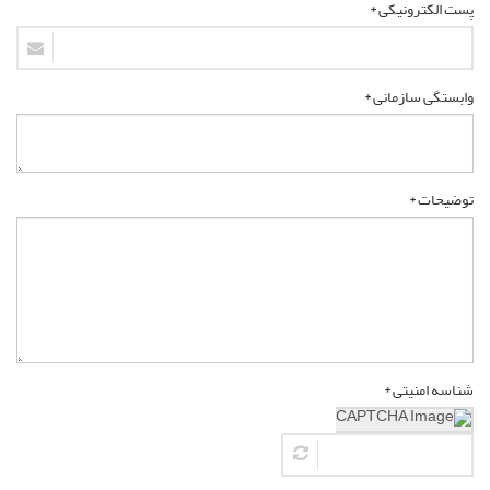
پست الکترونیکی *
وابستگی سازمانی *
توضیحات *
شناسه امنیتی *