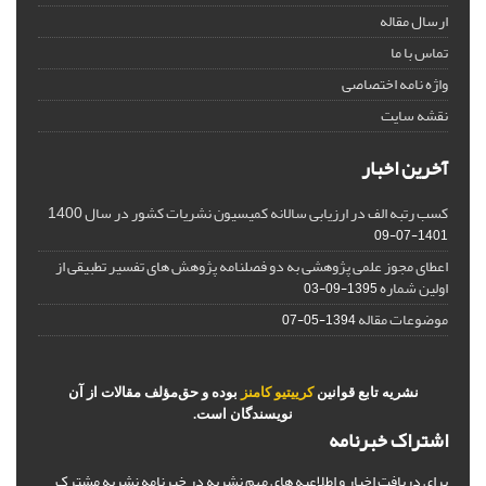
ارسال مقاله
تماس با ما
واژه نامه اختصاصی
نقشه سایت
آخرین اخبار
کسب رتبه الف در ارزیابی سالانه کمیسیون نشریات کشور در سال 1400
1401-07-09
اعطای مجوز علمی پژوهشی به دو فصلنامه پژوهش های تفسیر تطبیقی از
اولین شماره
1395-09-03
موضوعات مقاله
1394-05-07
نشریه تابع قوانین
کرییتیو کامنز
بوده و حق‌مؤلف مقالات از آن
نویسندگان است.
اشتراک خبرنامه
برای دریافت اخبار و اطلاعیه های مهم نشریه در خبرنامه نشریه مشترک