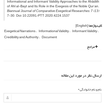
Informational and Informant Validity Approaches to the Ahādith
of Ahl al-Bayt and Its Role in the Exegesis of the Noble Qur’an.
Biannual Journal of Comparative Exegetical Researches, 7 (13)
7-30. Doi: 10.22091/PTT.2020.4224.1537
کلیدواژه‌ها
[English]
Exegetical Narrations
Informational Validity
Informant Validity
Credibility and Authority
Document
مراجع
ارسال نظر در مورد این مقاله
نام و نام خانوادگی *