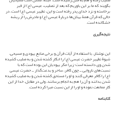
صلیب رفته و هم به قتل رسیده است. البته، ممکن است مسیحیان
بگویند که ما بر این باوریم که بعد از تصلیب، عیسی (ع) از قبر
برخاسته و نزد خدای پدر رفته است و این، تطهیر عیسی (ع) است، در
حالی که قرآن همۀ بهتان‌ها دربارۀ عیسی (ع) و مادرش را از ریشه
خشکانده است.
نتیجه‌گیری
این نوشتار، با استفاده از آیات قرآن و برخی منابع یهودی و مسیحی،
شیوۀ تطهیر حضرت عیسی (ع) را انکار کشته شدن و به صلیب کشیده
شدن وی دانسته است؛ زیرا مکر یهودیان این بوده است که با
نسبت‌های ناروایی ــ چون کافر، ساحر و بدعت‌گذار ــ حضرت عیسی
(ع) را کافر معرفی کنند و او را مستحق کشته شدن و به صلیب کشیده
شدن بدانند و آن را هم به انجام برسانند، ولی در مقابل، خدا از این
کار ممانعت نموده و او را از این نسبت مبرا کرده است.
کتابنامه