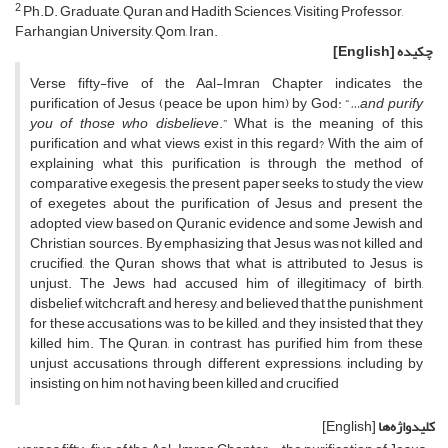
2
Ph.D. Graduate, Quran and Hadith Sciences, Visiting Professor,
Farhangian University, Qom, Iran.
چکیده
[English]
Verse fifty-five of the Aal-Imran Chapter indicates the
purification of Jesus (peace be upon him) by God: “
…and purify
you of those who disbelieve
.” What is the meaning of this
purification and what views exist in this regard? With the aim of
explaining what this purification is through the method of
comparative exegesis, the present paper seeks to study the view
of exegetes about the purification of Jesus and present the
adopted view based on Quranic evidence and some Jewish and
Christian sources. By emphasizing that Jesus was not killed and
crucified, the Quran shows that what is attributed to Jesus is
unjust. The Jews had accused him of illegitimacy of birth,
disbelief, witchcraft, and heresy, and believed that the punishment
for these accusations was to be killed, and they insisted that they
killed him. The Quran, in contrast, has purified him from these
unjust accusations through different expressions, including by
insisting on him not having been killed and crucified
کلیدواژه‌ها
[English]