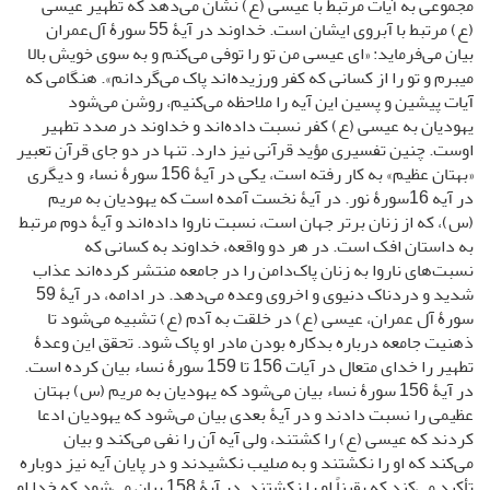
مجموعی به آیات مرتبط با عیسی (ع) نشان می‌دهد که تطهیر عیسی
(ع) مرتبط با آبروی ایشان است. خداوند در آیۀ 55 سورۀ آل‌عمران
بیان می‌فرماید: «ای عیسی من تو را توفی می‌کنم و به سوى خویش بالا
مىبرم و تو را از کسانى که کفر ورزیده‌اند پاک مى‌گردانم». هنگامی که
آیات پیشین و پسین این آیه را ملاحظه می‌کنیم، روشن می‌شود
یهودیان به عیسی (ع) کفر نسبت داده‌اند و خداوند در صدد تطهیر
اوست. چنین تفسیری مؤید قرآنی نیز دارد. تنها در دو جای قرآن تعبیر
«بهتان عظیم» به کار رفته است، یکی در آیۀ 156 سورۀ نساء و دیگری
در آیه 16سورۀ نور. در آیۀ نخست آمده است که یهودیان به مریم
(س)، که از زنان برتر جهان است، نسبت ناروا داده‌اند و آیۀ دوم مرتبط
به داستان افک است. در هر دو واقعه، خداوند به کسانی که
نسبت‌های ناروا به زنان پاک‌دامن را در جامعه منتشر کرده‌اند عذاب
شدید و دردناک دنیوی و اخروی وعده می‌دهد. در ادامه، در آیۀ 59
سورۀ آل عمران، عیسی (ع) در خلقت به آدم (ع) تشبیه می‌شود تا
ذهنیت جامعه درباره بدکاره بودن مادر او پاک شود. تحقق این وعدۀ
تطهیر را خدای متعال در آیات 156 تا 159 سورۀ نساء بیان کرده است.
در آیۀ 156 سورۀ نساء بیان می‌شود که یهودیان به مریم (س) بهتان
عظیمی را نسبت دادند و در آیۀ بعدی بیان می‌شود که یهودیان ادعا
کردند که عیسی (ع) را کشتند، ولی آیه آن را نفی می‌کند و بیان
می‌کند که او را نکشتند و به صلیب نکشیدند و در پایان آیه نیز دوباره
تأکید می‌کند که یقیناً او را نکشتند. در آیۀ 158 بیان می‌شود که خدا او