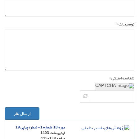
توضیحات *
شناسه امنیتی *
ارسال نظر
دوره 10، شماره 1 - شماره پیاپی 19
اردیبهشت 1403
صفحه
115-138