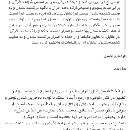
عیسی (ع) را بررسی کند و دیدگاه برگزیده را بر اساس شواهد قرآنی و
برخی منابع یهودی و مسیحی ارائه دهد. قرآن با تأکید بر کشته نشدن و به
صلیب کشیده نشدن عیسی (ع) نشان می‌دهد که آنچه به عیسی (ع) نسبت
داده شده نارواست. یهودیان بهتان‌هایی از قبیل نامشروع بودن تولد، کفر،
سحر و بدعت‌گذاری به ایشان وارد کرده‌ بودند و در باور آنان سزای این
اتهامات کشته شدن بوده است و اصرار داشته‌اند که او را کشته‌اند. قرآن،
در مقابل، با تعابیر مختلف و از جمله با اصرار بر کشته نشدن و به صلیب
کشیده نشدن، ایشان را از این اتهامات ناروا تطهیر کرده است.
تازه های تحقیق
مقدمه
در آیۀ ۵۵ سورۀ آل‌عمران تطهیر عیسی (ع) مطرح شده است و این
تطهیر در کنار «توفی» و «رفع» آمده است. با توجه به قرین شدن توفی و
رفع با این تطهیر، باید توفی و رفع ارتباطی با تطهیر داشته باشند. از
طرفی دیگر، تعبیر آیه مطلق نیست، بلکه عبارت «مِنَ الَّذِینَ کفَرُواْ»
دارد. به‌یقین حرف «من» در آیه بعضیه است و معنای دیگری
تصورپذیر نیست. پس تطهیر در این آیه، افزون بر دلالت بر عصمت، به
چیزی بیش از عصمت نیز دلالت دارد.