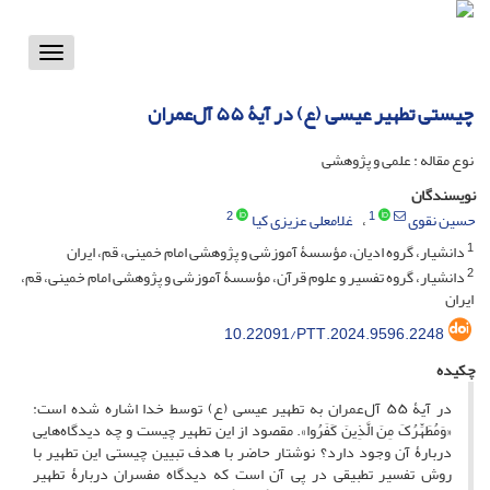
Toggle
vigation
چیستی تطهیر عیسی (ع) در آیۀ ۵۵ آل‌عمران
نوع مقاله : علمی و پژوهشی
نویسندگان
2
1
حسین نقوی
غلامعلی عزیزی کیا
1
دانشیار، گروه ادیان، مؤسسۀ آموزشی و پژوهشی امام خمینی، قم، ایران
2
دانشیار، گروه تفسیر و علوم قرآن، مؤسسۀ آموزشی و پژوهشی امام خمینی، قم،
ایران
10.22091/PTT.2024.9596.2248
چکیده
در آیۀ ۵۵ آل‌عمران به تطهیر عیسی (ع) توسط خدا اشاره شده است:
«وَمُطَهِّرُکَ مِنَ الَّذِینَ کَفَرُوا». مقصود از این تطهیر چیست و چه دیدگاه‌هایی
دربارۀ آن وجود دارد؟ نوشتار حاضر با هدف تبیین چیستی این تطهیر با
روش تفسیر تطبیقی در پی آن است که دیدگاه مفسران دربارۀ تطهیر