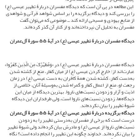
این مطالعه در پی آن است که دیدگاه مفسران دربارۀ تطهیر عیسی (ع)
را بررسی کند و دیدگاه برگزیده را بر اساس شواهد قرآنی و شواهدی
از منابع یهودی و مسیحی ارائه کند ــ موضوعی که می‌توان گفت
مفسران به تحلیل آن نپرداخته‌اند و از کنار آن گذر کرده‌اند.
دیدگاه مفسران دربارۀ تطهیر عیسی (ع) در آیۀ ۵۵ سورۀ آل‌عمران
دیدگاه مفسران دربارۀ تطهیر عیسی (ع) در «وَمُطَهِّرُکَ مِنَ الَّذِینَ کَفَرُوا»
عبارت‌اند از: خارج کردن عیسی (ع) از میان کفار، منع از کشته شدن
به‌دست کفار، کشته شدن همۀ کافران به دست عیسی (ع) در زمان
رجعت او، منع از اعمال کفار و گمراه شدن به‌وسیلۀ آنان، خلاصی از
اذیت و آزار و زدودن نسبت‌های ناروا. بهترین دیدگاه از میان این
دیدگاه‌ها، زدودن نسبت‌های ناروا است، ولی طرفداران این دیدگاه
شیوۀ تطهیر را بیان نکرده‌اند.
دیدگاه برگزیده دربارۀ تطهیر عیسی (ع) در آیۀ
۵۵
سورۀ آل‌عمران
درست است که برخی از مفسران به‌درستی تطهیر را به زدودن
نسبت‌های ناروا از عیسی (ع) و مادرش بیان کرده‌اند ولی شیوۀ تطهیر
را بیان نکرده‌اند. خداوند چگونه این تطهیر را انجام داده است؟ نگاه