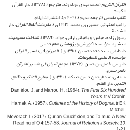
القرآن الکریم
(محمدمهدی فولادوند، مترجم). (۱۳۷۸). دار القرآن
الکریم.
کتاب مقدس
(ترجمه قدیم). (۲۰۰۹ م). انتشارات ایلام.
راغب اصفهانی، حسین بن محمد. (۱۴۱۲ ق).
مفردات ألفاظ القرآن
. دار
الشامیة.
رسول زاده، عباس؛ و باغبانی آرانی، جواد. (۱۳۸۹).
شناخت مسیحیت
.
انتشارات مؤسسه آموزشی و پژوهشی امام خمینی.
طباطبایی، سید محمدحسین. (۱۳۹۰ ق).
المیزان فی تفسیر القرآن
.
مؤسسه الاعلمی للمطبوعات.
طبرسى، فضل بن حسن. (۱۳۷۲).
مجمع البیان فی تفسیر القرآن‌
.
ناصرخسرو.
میدانی، عبدالرحمن حسن حبنکه‌. ( ۱۳۶۱ ق).
معارج التفکر و دقائق
التدبر
. دار القلم.
Daniélou, J. and Marrou, H. (1964).
The First Six Hundred
Years
. tr V Cronin.
Harnak, A. (1957).
Outlines of the History of Dogma
. tr EK
Mitchell.
Mevorach, I. (2017). Qur’an, Crucifixion, and Talmud; A New
Reading of Q 4:157‑58.
Journal of Religion & Society
,
19
,
1‑21.