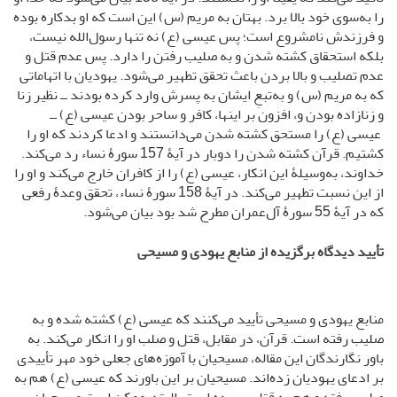
را به‌سوى خود بالا برد. بهتان به مریم (س) این است که او بدکاره بوده
و فرزندش نامشروع است؛ پس عیسی (ع) نه تنها رسول‌الله نیست،
بلکه استحقاق کشته شدن و به صلیب رفتن را دارد. پس عدم قتل و
عدم تصلیب و بالا بردن باعث تحقق تطهیر می‌شود. یهودیان با اتهاماتی
که به مریم (س) و به‌تبعِ ایشان به پسرش وارد کرده بودند ــ نظیر زنا
و زنازاده بودن و، افزون بر اینها، کافر و ساحر بودن عیسی (ع) ــ
عیسی (ع) را مستحق کشته شدن می‌دانستند و ادعا کردند که او را
کشتیم. قرآن کشته شدن را دوبار در آیۀ 157 سورۀ نساء رد می‌کند.
خداوند، به‌وسیلۀ این انکار، عیسی (ع) را از کافران خارج می‌کند و او را
از این نسبت تطهیر می‌کند. در آیۀ 158 سورۀ نساء، تحقق وعدۀ رفعی
که در آیۀ 55 سورۀ آل‌عمران مطرح شد بود بیان می‌شود.
تأیید دیدگاه برگزیده از منابع یهودی و مسیحی
منابع یهودی و مسیحی تأیید می‌کنند که عیسی (ع) کشته شده و به
صلیب رفته است. قرآن، در مقابل، قتل و صلب او را انکار می‌کند. به
باور نگارندگان این مقاله، مسیحیان با آموزه‌های جعلی خود مهر تأییدی
بر ادعای یهودیان زده‌اند. مسیحیان بر این باورند که عیسی (ع) هم به