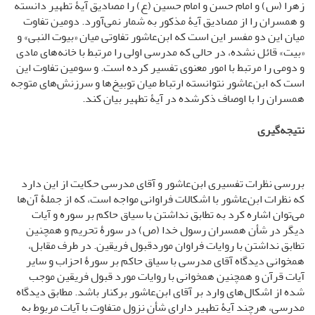
زهرا (س) و امام حسن و امام حسین (ع) را مصادیق آیۀ تطهیر دانسته
و همسران را از مصادیق آیۀ مذکور به شمار نمی‌آورد. دومین تفاوت
میان این دو مفسر این است که ابن‌عاشور تفاوتی میان «بیوت النبی» و
«بیت» قائل نشده، در حالی‌ که مدرسی اولی را مرتبط با خانه‌های مادی
و دومی را مرتبط با امور معنوی تفسیر کرده است. و سومین تفاوت این
است که ابن‌عاشور نتوانسته ارتباط میان توبیخ‌ها و سرزنش‌های متوجه
همسران را با اوصاف ذکرشده در آیۀ تطهیر بیان کند.
نتیجه‌گیری
بررسی نظرات تفسیری ابن‌عاشور و آقای مدرسی حکایت از این دارد
که نظرات ابن‌عاشور با اشکالات فراوانی مواجه است، که از جملۀ آن‌ها
می‌توان اشاره کرد به تطابق نداشتن با سیاق حاکم بر سوره و آیات
دیگر در شأن همسران رسول خدا (ص) در سورۀ تحریم و همچنین
تطابق نداشتن با روایات فراوان موردقبول فریقین. در طرف مقابل،
همخوانی دیدگاه آقای مدرسی با سیاق حاکم بر سورۀ احزاب و سایر
آیات قرآن و همچنین همخوانی با روایات مورد قبول فریقین موجب
شده از اشکال‌های وارد بر آقای ابن‌عاشور برکنار باشد. مطابق دیدگاه
مدرسی، هرچند آیۀ تطهیر دارای شأن نزول متفاوت با آیات مربوط به