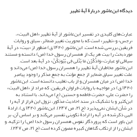
دیدگاه ابن‌عاشور دربارۀ آیۀ تطهیر
عبارت‌های کلیدی در تفسیر ابن‌عاشور از آیۀ تطهیر «اهل البیت»،
«رجس» و «تطهیر» است که با محوریت تغییر ضمائر، سیاق و روایات
فریقین بررسی شده است. ابن‌عاشور (۱۴۲۰ ق) منظور از «بیت» در آیۀ
موردبحث را بیت هر یک از همسران رسول خدا (ص) دانسته و مستند
سیاقی او عبارت «وَاذْکُرْنَ مَا یُتْلَى فِی بُیُوتِکُنَّ» در آیۀ بعد است.
ابن‌عاشور مخاطبان آیۀ تطهیر را همسران رسول خدا (ص) می‌داند و
علت تغییر سیاق ضمایر از جمع مؤنث به جمع مذکر را وجود پیامبر
خدا‌ (ص) در میان همسران و از باب تغلیب دانسته است. ابن‌عاشور
(۱۴۲۰ ق) در مواجهه با روایات فراوان فریقین، که مراد از «اهل البیت»
را حضرت علی، حضرت فاطمه و حسنین (ع) می‌داند، با استناد به
ابن‌کثیر و با تشکیک در سند احادیث مذکور، نزول این فراز از آیه را
در شأن ایشان نمی‌پذیرد (ج ۲۱، ص ۲۴۷). ابن‌عاشور (۱۴۲۰ ق)، ارادۀ
الهی ذکرشده در آیه را ارادۀ تکوینی تفسیر می‌کند و بر اساس آن، بر
این باور است که پروردگار نفوس همسران رسول خدا (ص) را تزکیه، و
ایشان را از ارتکاب گناهان کبیره مصون کرده است (ج ۲۱، ص ۲۴۷).