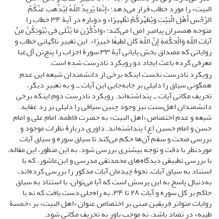
البیت» را مورد خطاب قرار می‌دهد: «إِنَّمَا یُرِیدُ اللَّهُ لِیُذْهِبَ عَنْکُمُ
الرِّجْسَ أَهْلَ الْبَیْتِ وَیُطَهِّرَکُمْ تَطْهِیرًا» و دوباره در آیۀ ۳۴ خطاب را
متوجه همسران پیامبر (ص) می‌کند: «وَاذْکُرْنَ مَا یُتْلَى فِی بُیُوتِکُنَّ مِنْ
آیَاتِ اللَّهِ وَالْحِکْمَةِ إِنَّ اللَّهَ کَانَ لَطِیفًا خَبِیرًا». این تغییر ناگهانی خطاب و
روایاتی که مصداق بخش پایانی آیۀ ۳۳ سورۀ احزاب را پنج‌تن آل‌عبا
معرفی کرده باعث ایجاد دو رویکرد نادرست شده است.
رویکرد نادرست نخست اینکه برخی از دانشمندان شیعه این عدم
همگونی سیاق را دلیلی بر جابه‌جایی این آیات ــ و به تعبیر دیگر،
تحریف مکانی آیات ــ پنداشته‌اند. رویکرد نادرست دوم اینکه برخی
دانشمندان اهل‌سنت نیز وجود چنین سیاقی را دلیلی بر رد عقاید
شیعه و عدم اختصاص «اهل ‌البیت» به حضرت فاطمه، امام علی و امام
حسن و امام حسین (ع) پنداشته‌اند. داوری دربارۀ نظرات موجود و
بررسی صحت و سقم آن‌ها حکم می‌کند تا سیاق سوره و سیاق آیات
موردنظر با دقت و توجه بیشتری بررسی شود. به این منظور، این مقاله،
با بررسی تطبیقی دیدگاه‌های محمدتقی مدرسی و ابن‌عاشور، که با
استناد به سیاق آیات، نحوۀ چیدمان آیات مذکور را بررسی کرده‌اند،
به‌دنبال پاسخ به این پرسش است که آیا می‌توان، با استناد به سیاق
حاکم بر کل سوره و آیات ۲۸ تا ۳۴، به راه‌حلی دست یافت که نه با
روایات متواتر فریقین مبنی بر اختصاص عنوان «اهل ‌البیت» بر «خمسۀ
طیبه» در تضاد باشد، نه موجب باور به تحریف مکانی شود.