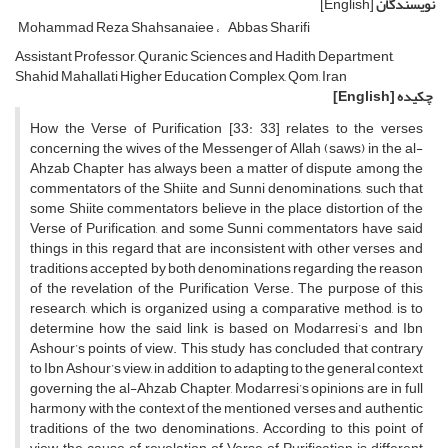
نویسندگان
[English]
Mohammad Reza Shahsanaiee
Abbas Sharifi
Assistant Professor, Quranic Sciences and Hadith Department,
Shahid Mahallati Higher Education Complex, Qom, Iran
چکیده
[English]
How the Verse of Purification [33: 33] relates to the verses
concerning the wives of the Messenger of Allah (saws) in the al-
Ahzab Chapter has always been a matter of dispute among the
commentators of the Shiite and Sunni denominations, such that
some Shiite commentators believe in the place distortion of the
Verse of Purification, and some Sunni commentators have said
things in this regard that are inconsistent with other verses and
traditions accepted by both denominations regarding the reason
of the revelation of the Purification Verse. The purpose of this
research, which is organized using a comparative method, is to
determine how the said link is based on Modarresi’s and Ibn
Ashour’s points of view. This study has concluded that contrary
to Ibn Ashour’s view, in addition to adapting to the general context
governing the al-Ahzab Chapter, Modarresi’s opinions are in full
harmony with the context of the mentioned verses and authentic
traditions of the two denominations. According to this point of