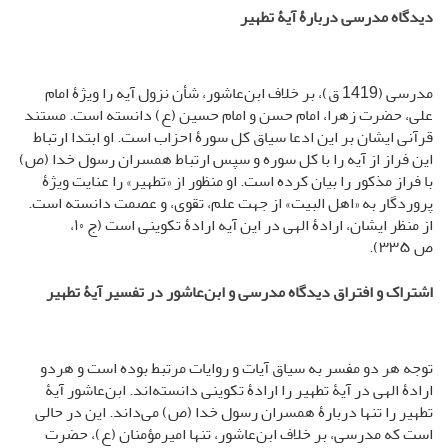
دیدگاه مدرسی دربارۀ آیۀ تطهیر
مدرسی (1419 ق)، بر خلاف ابن‌عاشور، شأن نزول آیه را ویژۀ امام
علی، حضرت زهرا، امام حسن و امام حسین (ع) دانسته است. مستند
قرآنی ایشان بر این ادعا سیاق کل سورۀ احزاب است. او ابتدا ارتباط
این فراز از آیه را با کل سوره و سپس ارتباط همسران رسول خدا (ص)
با فراز مذکور را بیان کرده است. او منظور از «تطهیر» را عنایت ویژۀ
پروردگار به «اهل ‌البیت» از جهت علم، تقوی، و عصمت دانسته است.
از منظر ایشان، ارادۀ الهی در این آیه ارادۀ تکوینی است (ج ۱۰،
ص ۳۳۵).
اشتراک و افتراق دیدگاه مدرسی و ابن‌عاشور در تفسیر آیۀ تطهیر
توجه هر دو مفسر به سیاق آیات و روایات مرتبط بوده است و هردو
ارادۀ الهی در آیۀ تطهیر را ارادۀ تکوینی دانسته‌اند. ابن‌عاشور آیۀ
تطهیر را تنها دربارۀ همسران رسول‌ خدا (ص) می‌داند. این در حالی
است که مدرسی، بر خلاف ابن‌عاشور، تنها امیرمؤمنان (ع)، حضرت