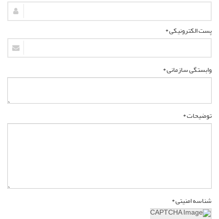
پست الکترونیکی *
وابستگی سازمانی *
توضیحات *
شناسه امنیتی *