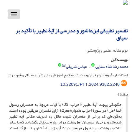
Toggle
vigation
تفسیر تطبیقی ابن‌عاشور و مدرسی از آیۀ تطهیر با تأکید بر
سیاق
نوع مقاله : علمی و پژوهشی
نویسندگان
محمد رضا شاه سنایی
عباس شریفی
استادیار، گروه علوم قرآن و حدیث، مجتمع آموزش عالی شهید محلاتی، قم، ایران
10.22091/PTT.2024.9382.2240
چکیده
چگونگی پیوند آیۀ تطهیر (احزاب: 33) با آیات مربوط به همسران رسول
خدا (ص) در سورۀ احزاب همواره معرکۀ آرای مفسران فریقین بوده است،
به‌گونه‌ای که برخی از مفسران شیعه قائل به تحریف مکانی آیۀ تطهیر
شده‌اند و برخی از مفسران اهل‌سنت در این باره سخنانی گفته‌اند که با سایر
آیات و روایات موردقبول فریقین در شأن نزول آیۀ تطهیر ناسازگار است.