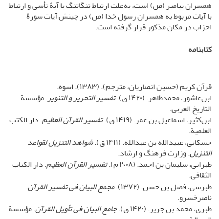
همسران پیامبر (ص) است، به‌علت ارتباط تنگاتنگ با آیۀ تأسی و ارتباط
با آیات مربوط به همسران رسول خدا (ص) در چینش آیات سورۀ
احزاب در مکان مذکور قرار گرفته است.
کتابنامه
قرآن کریم (حسین انصاریان، مترجم). (۱۳۸۳). اسوه.
ابن‌عاشور، محمدطاهر. (۱۴۲۰ ق).
تفسیر التحریر و التنویر
. مؤسسة
التاریخ العربی.
ابن‌کثیر، اسماعیل بن عمر. (۱۴۱۹ ق).
تفسیر القرآن العظیم
. دار الکتب
العلمیة.
حسکانی، عبیدالله بن عبدالله. (۱۴۱۱ ق).
شواهد التنزیل لقواعد
التنزیل
. وزارت فرهنگ و ارشاد.
طبرانی، سلیمان بن احمد. (۲۰۰۸ م).
تفسیر القرآن العظیم
. دار الکتاب
الثقافی.
طبرسی، فضل بن حسن. (۱۳۷۲).
مجمع البیان فی تفسیر القرآن
.
ناصرخسرو.
طبری، محمد بن جریر. (۱۴۲۰ ق).
جامع البیان فی تأویل القرآن
. مؤسسة