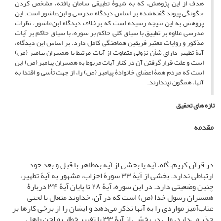
هدف از این پژوهش، که به شیوۀ تطبیقی سامان یافته، مشخص کردن
چگونگی پیوند گفته‌شده بر اساس دیدگاه مدرسی و ابن‌عاشور است. این
پژوهش به این نتیجه رسیده است که برخلاف دیدگاه ابن‌عاشور، نظرات
مدرسی علاوه بر تطبیق با سیاق کلی حاکم بر سوره، با سیاق حاکم بر آیات
مذکور و روایات معتبر فریقین هماهنگی کامل دارد. بر اساس این دیدگاه،
آیۀ تطهیر دارای شأن نزولی متفاوت از آیات مرتبط با همسران پیامبر (ص)
است و علت قرار گرفتن آن در کنار آیات مربوط به همسران پیامبر (ص) این
است که مردم همۀ اعضای خانوادۀ پیامبر (ص) را، از جهت تأسی و اقتدا به
آنها، همگون نپندارند.
تازه های تحقیق
مقدمه
در قرآن کریم، گاه، آیه یا بخشی از آیه به‌ظاهر با قبل و بعد خود
ارتباطی ندارد. بخشی از آیۀ ۳۳ سورۀ احزاب، مشهور به آیۀ تطهیر،
چنین وضعیتی دارد. در این سوره، آیۀ ۲۸ تا پایان آیۀ ۳۴ دربارۀ
همسران رسول خدا (ص) است که در آن، خداوند متعال با لحنی
عتاب‌آمیز مواردی را به آنها تذکر می‌دهد و ایشان را از برخی کارها بر
حذر می‌دارد، ولی در بخشی از آیۀ ۳۳ با تغییر خطاب و لحن «اهل‌