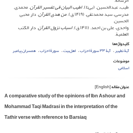
الرسالة.
طیب، عبدالحسین. (بی‌تا).
اطیب البیان فی تفسیر القرآن
. محمدی.
مدرسی، سید محمدتقی. (۱۴۱۹ ق).
من هدی القرآن
. دار محبی
الحسین.
واحدی، علی بن احمد. (۱۴۱۱ ق).
اسباب نزول القرآن
. دار الکتب
العلمیة.
کلیدواژه‌ها
آیۀ تطهیر
آیۀ ۳۳ سورۀ احزاب
اهل‌بیت
سورۀ احزاب
همسران پیامبر
موضوعات
اسلامی
عنوان مقاله
[English]
A comparative study of the opinions of Ibn Ashour and
Mohammad Taqi Madrasi in the interpretation of the
Tathir verse with reference to Barsiaq