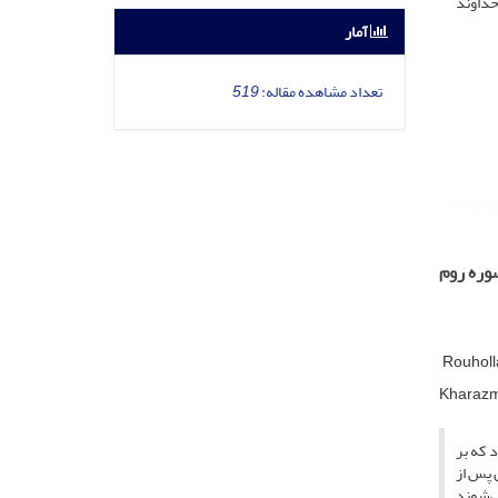
خداوند
آمار
تعداد مشاهده مقاله:
519
سوره روم
Rouholl
Kharazmi
 که بر
 پس از