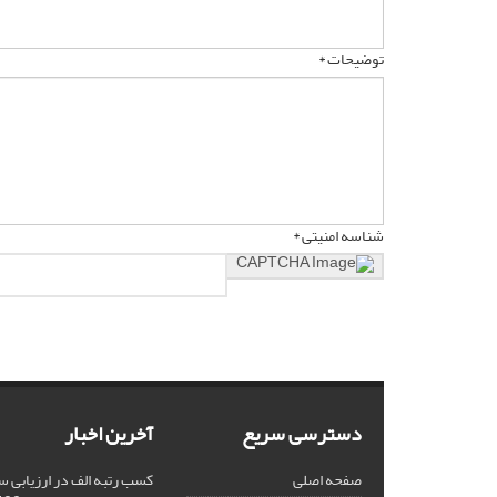
توضیحات *
شناسه امنیتی *
دسترسی سریع
آخرین اخبار
صفحه اصلی
کسب رتبه الف در ارزیابی س