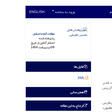
م
ورود به سامانه
ENGLISH
مقالات آماده انتشار
،
پذیرفته شده
انتشار آنلاین از تاریخ
09 اردیبهشت 1404
فایل ها
XML
 که بر
رآن پس
هم رسانی
ن فارس
ارجاع به این مقاله
غلبون»