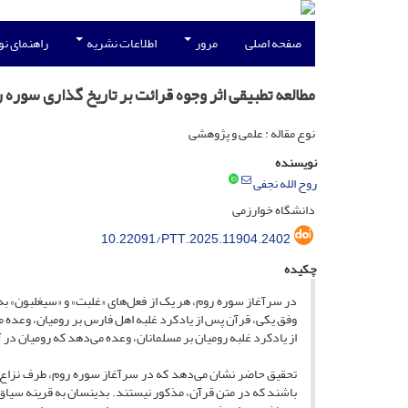
صفحه اصلی
مرور
اطلاعات نشریه
راهنمای ن
مطالعه تطبیقى اثر وجوه قرائت بر تاریخ گذارى سوره 
نوع مقاله : علمی و پژوهشی
نویسنده
روح الله نجفی
دانشگاه خوارزمی
10.22091/PTT.2025.11904.2402
چکیده
در سرآغاز سوره روم، هر یک از فعل‌های «غلبت» و «سیغلبون» ب
وفق یکی، قرآن پس از یادکرد غلبه اهل فارس بر رومیان، وعده م
از یادکرد غلبه رومیان بر مسلمانان، وعده می‌دهد که رومیان در 
تحقیق حاضر نشان می‌دهد که در سرآغاز سوره روم، طرف نزاع رو
باشند که در متن قرآن، مذکور نیستند. بدینسان به قرینه سیاق،