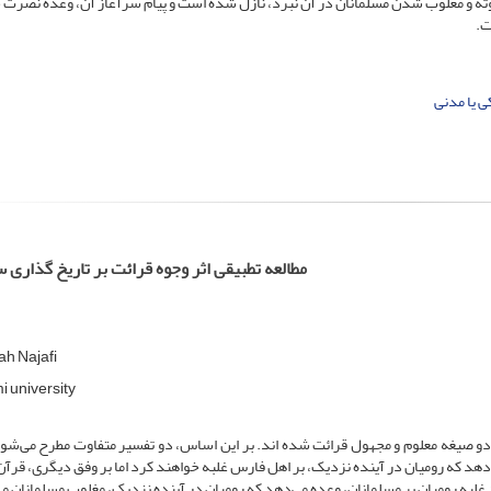
وته و مغلوب شدن مسلمانان در آن نبرد، نازل شده است و پیام سرآغاز آن، وعده نصرت 
ت.
ى یا مدنى
مطالعه تطبیقى اثر وجوه قرائت بر تاریخ گذارى 
ah Najafi
 university
دو صیغه معلوم و مجهول قرائت شده اند. بر این اساس، دو تفسیر متفاوت مطرح می‌شود
دهد که رومیان در آینده نزدیک، بر اهل فارس غلبه خواهند کرد اما بر وفق دیگری، قرآن