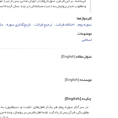
می‌باشد. بر این فرض، سوره روم در دوران مدنی، پس از نبرد م
و مغلوب شدن رومیان به دست مسلمانان در چند سال آینده اس
کلیدواژه‌ها
سوره روم
اختلاف قرائت
ترجیح قرائت
تاریخ‌گذاری سوره
مک
موضوعات
اسلامی
عنوان مقاله
[English]
نویسنده
[English]
چکیده
[English]
در سرآغاز سوره روم، هر یک از فعل‌های «غلبت» و «سیغلبون» به 
وفق یکی، قرآن پس از یادکرد غلبه اهل فارس بر رومیان، وعده می‌
یادکرد غلبه رومیان بر مسلمانان، وعده می‌دهد که رومیان در آینده نزدیک، مغلوب مسلمانان می‌شوند‌.