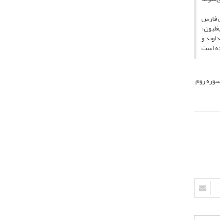
ن فارس
غلبون»
اوند و