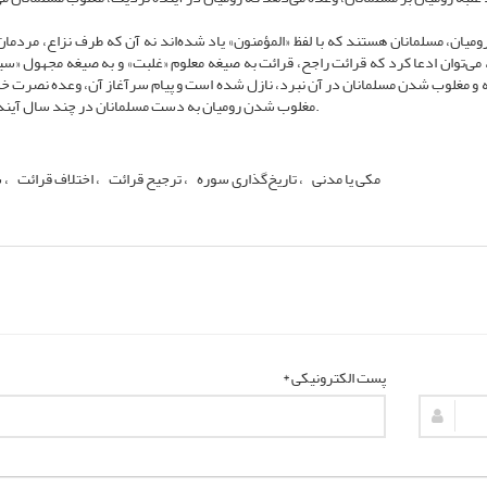
یان، مسلمانان هستند که با لفظ «المؤمنون» یاد شده‌اند نه آن که طرف نزاع، مردما
می‌توان ادعا کرد که قرائت راجح، قرائت به صیغه معلوم «غلبت» و به صیغه مجهول «سی
ه و مغلوب شدن مسلمانان در آن نبرد، نازل شده است و پیام سرآغاز آن، وعده نصرت خد
مغلوب شدن رومیان به دست مسلمانان در چند سال آینده است.
مکى یا مدنى
تاریخ‌گذاری سوره
ترجیح قرائت
اختلاف قرائت
سوره روم
پست الکترونیکی *