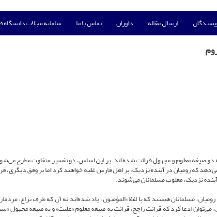
ویسندگان
ارسال مقاله
داوران
تماس با ما
سامانه مجلات دانشگاه ق
روم
ه دو صیغه معلوم و مجهول قرائت شده اند. بر این اساس، دو تفسیر متفاوت مطرح می‌شود
ی‌دهد که رومیان در آینده نزدیک، بر اهل فارس غلبه خواهند کرد اما بر وفق دیگری، ق
آینده نزدیک، مغلوب مسلمانان می‌شوند‌.
میان، مسلمانان هستند که با لفظ «المؤمنون» یاد شده‌اند نه آن که طرف نزاع، مردما
 می‌توان ادعا کرد که قرائت راجح، قرائت به صیغه معلوم «غلبت» و به صیغه مجهول «سی