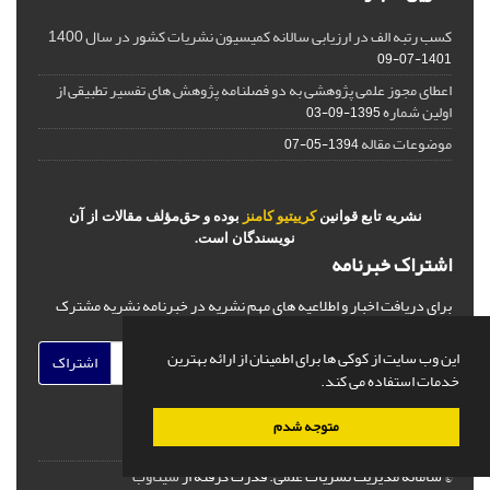
کسب رتبه الف در ارزیابی سالانه کمیسیون نشریات کشور در سال 1400
1401-07-09
اعطای مجوز علمی پژوهشی به دو فصلنامه پژوهش های تفسیر تطبیقی از
اولین شماره
1395-09-03
موضوعات مقاله
1394-05-07
نشریه تابع قوانین
کرییتیو کامنز
بوده و حق‌مؤلف مقالات از آن
نویسندگان است.
اشتراک خبرنامه
برای دریافت اخبار و اطلاعیه های مهم نشریه در خبرنامه نشریه مشترک
شوید.
این وب سایت از کوکی ها برای اطمینان از ارائه بهترین
اشتراک
خدمات استفاده می کند.
متوجه شدم
© سامانه مدیریت نشریات علمی.
قدرت گرفته از
سیناوب