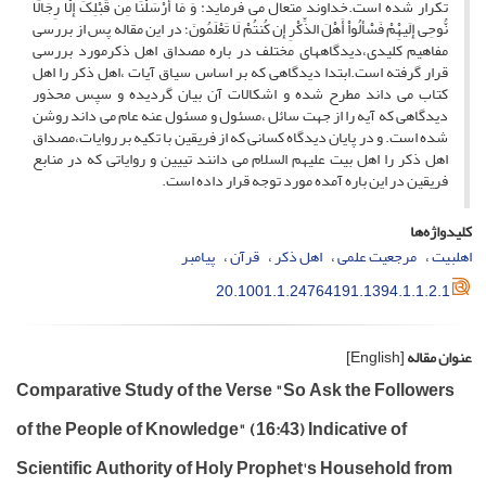
تکرار شده است.خداوند متعال می فرماید: وَ مَا أَرْسَلْنَا مِن قَبْلِکَ إِلَّا رِجَالًا
نُّوحِى إِلَیهِْمْ فَسَْألُواْ أَهْلَ الذِّکْرِ إِن کُنتُمْ لَا تَعْلَمُونَ؛ در این مقاله پس از بررسی
مفاهیم کلیدی،دیدگاههای مختلف در باره مصداق اهل ذکرمورد بررسی
قرار گرفته است.ابتدا دیدگاهی که بر اساس سیاق آیات ،اهل ذکر را اهل
کتاب می داند مطرح شده و اشکالات آن بیان گردیده و سپس محذور
دیدگاهی که آیه را از جهت سائل ،مسئول و مسئول عنه عام می داند روشن
شده است. و در پایان دیدگاه کسانی که از فریقین با تکیه بر روایات،مصداق
اهل ذکر را اهل بیت علیهم السلام می دانند تییین و روایاتی که در منابع
فریقین در این باره آمده مورد توجه قرار داده است.
کلیدواژه‌ها
اهلبیت
مرجعیت علمی
اهل ذکر
قرآن
پیامبر
20.1001.1.24764191.1394.1.1.2.1
عنوان مقاله
[English]
Comparative Study of the Verse "So Ask the Followers
of the People of Knowledge" (16:43) Indicative of
Scientific Authority of Holy Prophet's Household from