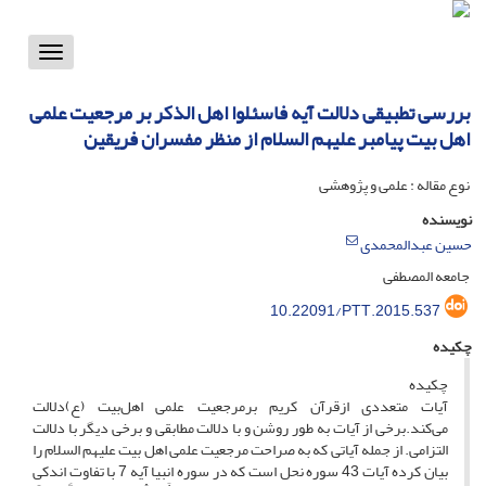
Toggle
vigation
بررسی تطبیقی دلالت آیه فاسئلوا اهل الذکر بر مرجعیت علمی
اهل بیت پیامبر علیهم السلام از منظر مفسران فریقین
نوع مقاله : علمی و پژوهشی
نویسنده
حسین عبدالمحمدی
جامعه المصطفی
10.22091/PTT.2015.537
چکیده
چکیده
آیات متعددی ازقرآن کریم برمرجعیت علمی اهل‌بیت (ع)دلالت
می‌کند.برخی از آیات به طور روشن و با دلالت مطابقی و برخی دیگر با دلالت
التزامی. از جمله آیاتی که به صراحت مرجعیت علمی اهل بیت علیهم السلام را
بیان کرده آیات 43 سوره نحل است که در سوره انبیا آیه 7 با تفاوت اندکی