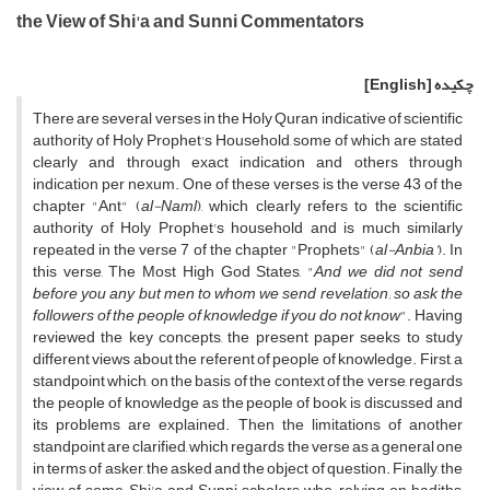
the View of Shi'a and Sunni Commentators
چکیده
[English]
There are several verses in the Holy Quran indicative of scientific
authority of Holy Prophet's Household, some of which are stated
clearly and through exact indication and others through
indication per nexum. One of these verses is the verse 43 of the
chapter "Ant" (
al-Naml
), which clearly refers to the scientific
authority of Holy Prophet's household and is much similarly
repeated in the verse 7 of the chapter "Prophets" (
al-Anbia'
). In
this verse, The Most High God States, "
And we did not send
before you any but men to whom we send revelation; so ask the
followers of the people of knowledge if you do not know
". Having
reviewed the key concepts, the present paper seeks to study
different views about the referent of people of knowledge. First, a
standpoint which, on the basis of the context of the verse, regards
the people of knowledge as the people of book is discussed and
its problems are explained. Then the limitations of another
standpoint are clarified, which regards the verse as a general one
in terms of asker, the asked and the object of question. Finally, the