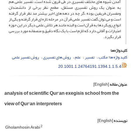
آمدن شیوه های مختلف تفسیری در طی قرون شده است، تفسیر علمی هم
به عنوان یک روش تفسیری مستقل، مطمح نظر برخی از دانشمندان
ومفسران فریقین بوده ،گر چه در دهه های اخیر بیشتر مد نظر قرار گرفته
است و می توان گفت تفسیر علمی قرآن در مرحله تازه ای قرار گرفته و یکی از
انواع رویکردها به قرآن است و البته مانند هر تلاش علمی دیگر در این حوزه
امتیازات و آفاتی دارد که لازم است با یک نگاه دقیق و منصفانه مورد بررسی
قرار بگیرد.
کلیدواژه‌ها
کلید واژه ها: مکتب
تفسیر
علم
روش های تفسیری
روش تفسیر علمی
20.1001.1.24764191.1394.1.1.5.4
عنوان مقاله
[English]
analysis of scientific Qur'an exegisis school from the
view of Qur'an interpreters
نویسنده
[English]
2
Gholamhosin Arabi