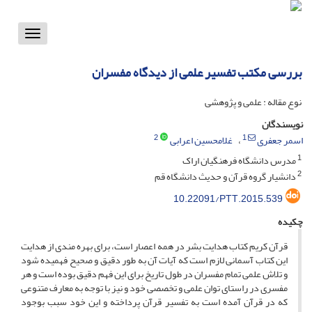
Toggle
vigation
بررسی مکتب تفسیر علمی از دیدگاه مفسران
نوع مقاله : علمی و پژوهشی
نویسندگان
2
1
اسمر جعفری
غلامحسین اعرابی
1
مدرس دانشگاه فرهنگیان اراک
2
دانشیار گروه قرآن و حدیث دانشگاه قم
10.22091/PTT.2015.539
چکیده
قرآن کریم کتاب هدایت بشر در همه اعصار است، برای بهره مندی از هدایت
این کتاب آسمانی لازم است که آیات آن به طور دقیق و صحیح فهمیده شود
و تلاش علمی تمام مفسران در طول تاریخ برای این فهم دقیق بوده است و هر
مفسری در راستای توان علمی و تخصصی خود و نیز با توجه به معارف متنوعی
که در قرآن آمده است به تفسیر قرآن پرداخته و این خود سبب بوجود