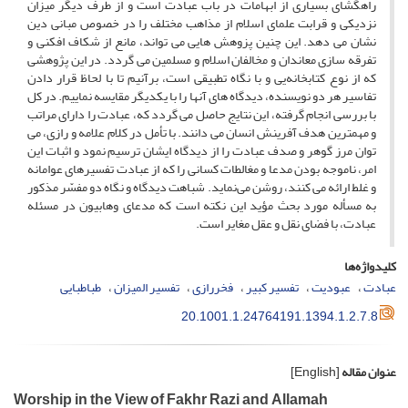
راهگشای بسیاری از ابهامات در باب عبادت است و از طرف دیگر میزان
نزدیکی و قرابت علمای اسلام از مذاهب مختلف را در خصوص مبانی دین
نشان می دهد. این چنین پزوهش هایی می تواند، مانع از شکاف افکنی و
تفرقه سازی معاندان و مخالفان اسلام و مسلمین می گردد. در این پژوهشی
که از نوع کتابخانه‌یی و با نگاه تطبیقی است، برآنیم تا با لحاظ قرار دادن
تفاسیر هر دو نویسنده، دیدگاه های آنها را با یکدیگر مقایسه‌ نماییم. در کل
با بررسی انجام گرفته، این نتایج حاصل می گردد که، عبادت را دارای مراتب
و مهمترین هدف آفرینش انسان می دانند. با تأمل در کلام علامه و رازی، می
توان مرز گوهر و صدف عبادت را از دیدگاه ایشان ترسیم نمود و اثبات این
امر، ناموجه بودن مدعا و مغالطات کسانی را که از عبادت تفسیرهای عوامانه
و غلط ارائه می کنند، روشن می‌نماید. شباهت دیدگاه و نگاه دو مفسّر مذکور
به مسأله مورد بحث مؤید این نکته است که مدعای وهابیون در مسئله
عبادت، با فضای نقل و عقل مغایر است.
کلیدواژه‌ها
عبادت
عبودیت
تفسیر کبیر
فخررازی
تفسیر المیزان
طباطبایی
20.1001.1.24764191.1394.1.2.7.8
عنوان مقاله
[English]
Worship in the View of Fakhr Razi and Allamah