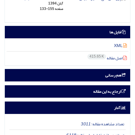
آبان 1394
صفحه
133-155
فایل ها
XML
415.65 K
اصل مقاله
هم رسانی
ارجاع به این مقاله
آمار
تعداد مشاهده مقاله:
3,011