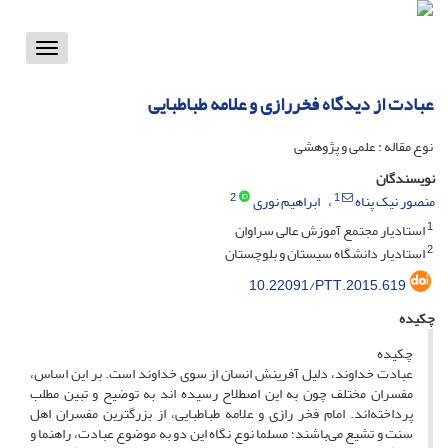
Toggle
vigation
عبادت از دیدگاه فخررازی و علامه طباطبایی
نوع مقاله : علمی و پژوهشی
نویسندگان
2
1
منصور نیک پناه
ابراهیم نوری
1
استادیار مجتمع آموزش عالی سراوان
2
استادیار دانشگاه سیستان و بلوچستان
10.22091/PTT.2015.619
چکیده
چکیده
عبادت خداوند، دلیل آفرینش انسان از سوی خداوند است. بر این اساس،
مفسران مختلف چون به این اصطلاح رسیده اند به توضیح و تبین مطلب
پرداخته‌اند. امام فخر رازی و علامه طباطبایی، از بزرگترین مفسران اهل
سنت و تشیع می‌باشند؛ مسلما نوع نگاه این دو به موضوع عبادت، راهنما و