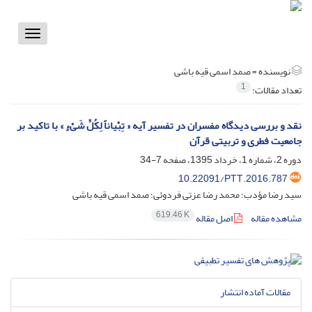
Toggle
vigation
نویسنده =
صمد اسمی قیه باشی
1
تعداد مقالات:
نقد و بررسی دیدگاه مفسران در تفسیر آیه « تِبْیاناً لِکُلِّ شَیْ‏ءٍ » با تاکید بر
جامعیت فطری و تربیتی قرآن
دوره 2، شماره 1، خرداد 1395، صفحه
7-34
10.22091/PTT.2016.787
سید رضا مؤدب؛ محمد رضا عزتی فردوئی؛ صمد اسمی قیه باشی
619.46 K
مشاهده مقاله
اصل مقاله
مقالات آماده انتشار