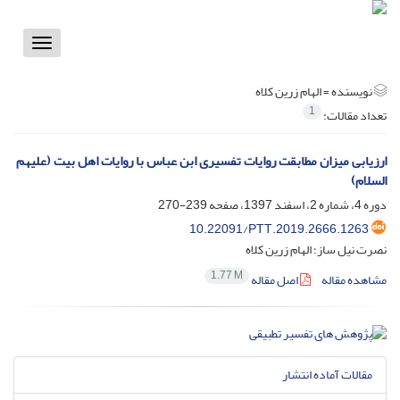
Toggle
vigation
نویسنده =
الهام زرین کلاه
1
تعداد مقالات:
ارزیابی میزان مطابقت روایات تفسیری ابن عباس با روایات اهل بیت (علیهم
السلام)
دوره 4، شماره 2، اسفند 1397، صفحه
239-270
10.22091/PTT.2019.2666.1263
نصرت نیل ساز؛ الهام زرین کلاه
1.77 M
مشاهده مقاله
اصل مقاله
مقالات آماده انتشار