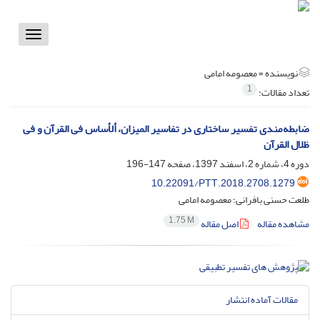
Toggle
vigation
نویسنده =
معصومه امامی
1
تعداد مقالات:
ضابطه‌مندی تفسیر ساختاری در تفاسیر المیزان، ألأساس فی القرآن و فی
ظلال القرآن
دوره 4، شماره 2، اسفند 1397، صفحه
147-196
10.22091/PTT.2018.2708.1279
طلعت حسنی بافرانی؛ معصومه امامی
1.75 M
مشاهده مقاله
اصل مقاله
مقالات آماده انتشار