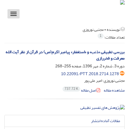
Toggle
vigation
نویسنده =
مجتبی نوروزی
1
تعداد مقالات:
بررسی تطبیقی «ذنب» و «استغفار» پیامبر اکرم(ص) در قرآن از نظر آیت الله
معرفت و فخررازی
دوره 3، شماره 2، مهر 1396، صفحه
255-268
10.22091/PTT.2018.2714.1278
مجتبی نوروزی؛ امیر علی پور
737.72 K
مشاهده مقاله
اصل مقاله
مقالات آماده انتشار