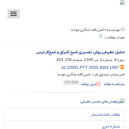
Toggle
vigation
نویسنده =
امین الله شاکری موحد
1
تعداد مقالات:
تحلیل تطبیقی روش تفسیری شیخ اشراق و شیخ‌الرئیس
دوره 6، شماره 1، تیر 1399، صفحه
235-253
10.22091/PTT.2020.4404.1587
امیرعباس مهدوی فرد؛ امین الله شاکری موحد
575.39 K
مشاهده مقاله
اصل مقاله
مقالات آماده انتشار
شماره جاری