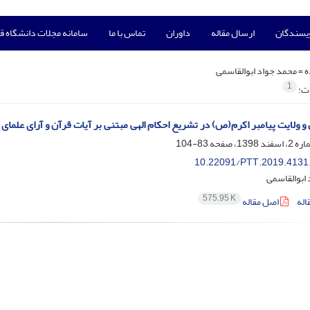
ویسندگان
ارسال مقاله
داوران
تماس با ما
سامانه مجلات دانشگاه ق
ه =
محمد جواد ابوالقاسمی
1
ات:
 و ولایت پیامبر اکرم(ص) در تشریع احکام الهی مبتنی بر آیات قرآن و آرای علمای
83-104
10.22091/PTT.2019.4131
ابوالقاسمی
575.95 K
اله
اصل مقاله