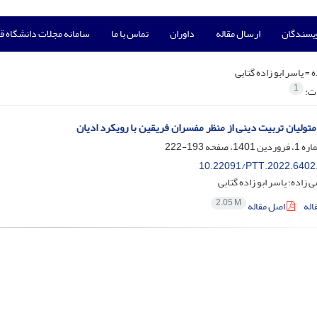
ویسندگان
ارسال مقاله
داوران
تماس با ما
سامانه مجلات دانشگاه ق
ه =
یاسر ابو زاده گتابی
1
ات:
تولیان تربیت دینی از منظر مفسران فریقین با رویکرد ادیان
193-222
10.22091/PTT.2022.6402
زاده؛ یاسر ابو زاده گتابی
2.05 M
اله
اصل مقاله