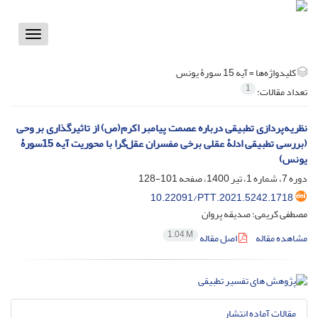
Toggle
vigation
کلیدواژه‌ها =
آیه 15 سورۀ یونس
1
تعداد مقالات:
نظریه‌پردازی تطبیقی درباره عصمت پیامبر اکرم(ص) از تاثیرگذاری بر وحی
(بررسی تطبیقی ادلۀ عقلی برخی مفسران عقل‌گرا با محوریت آیه 15سورۀ
یونس)
دوره 7، شماره 1، تیر 1400، صفحه
101-128
10.22091/PTT.2021.5242.1718
مصطفی کریمی؛ صدیقه پروان
1.04 M
مشاهده مقاله
اصل مقاله
مقالات آماده انتشار