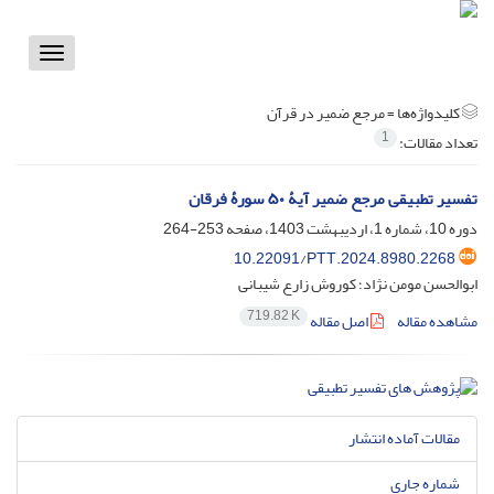
Toggle
vigation
کلیدواژه‌ها =
مرجع ضمیر در قرآن
1
تعداد مقالات:
تفسیر تطبیقی مرجع ضمیر آیۀ ۵۰ سورۀ فرقان
دوره 10، شماره 1، اردیبهشت 1403، صفحه
253-264
10.22091/PTT.2024.8980.2268
ابوالحسن مومن نژاد؛ کوروش زارع شیبانی
719.82 K
مشاهده مقاله
اصل مقاله
مقالات آماده انتشار
شماره جاری