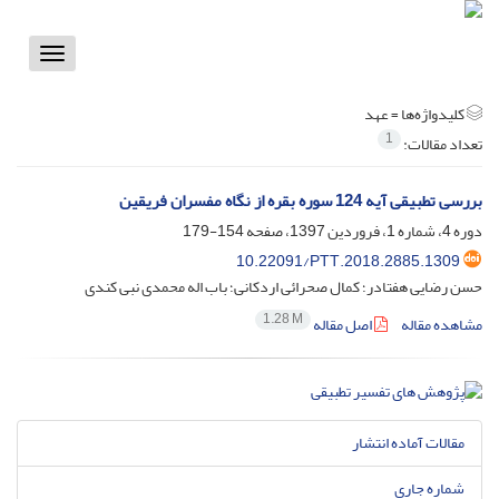
Toggle
vigation
کلیدواژه‌ها =
عهد
1
تعداد مقالات:
بررسی تطبیقی آیه 124 سوره بقره از نگاه مفسران فریقین
دوره 4، شماره 1، فروردین 1397، صفحه
154-179
10.22091/PTT.2018.2885.1309
حسن رضایی هفتادر؛ کمال صحرائی اردکانی؛ باب اله محمدی نبی کندی
1.28 M
مشاهده مقاله
اصل مقاله
مقالات آماده انتشار
شماره جاری