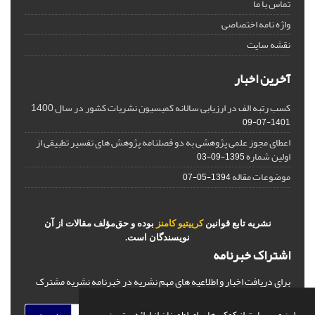
تماس با ما
واژه نامه اختصاصی
نقشه سایت
آخرین اخبار
کسب رتبه الف در ارزیابی سالانه کمیسیون نشریات کشور در سال 1400
1401-07-09
اعطای مجوز علمی پژوهشی به دو فصلنامه پژوهش های تفسیر تطبیقی از
اولین شماره
1395-09-03
موضوعات مقاله
1394-05-07
نشریه تابع قوانین
کرییتیو کامنز
بوده و حق‌مؤلف مقالات از آن
نویسندگان است.
اشتراک خبرنامه
برای دریافت اخبار و اطلاعیه های مهم نشریه در خبرنامه نشریه مشترک
شوید.
این وب سایت از کوکی ها برای اطمینان از ارائه بهترین