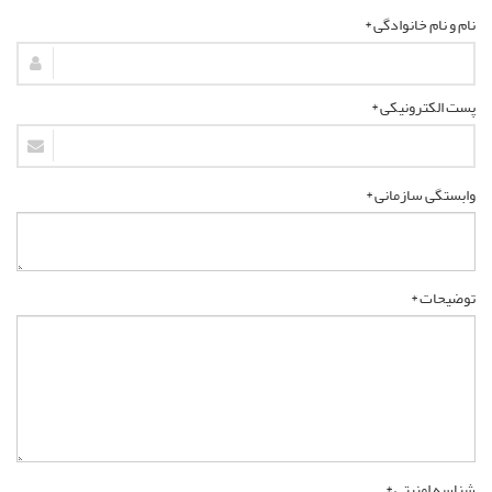
نام و نام خانوادگی *
پست الکترونیکی *
وابستگی سازمانی *
توضیحات *
شناسه امنیتی *