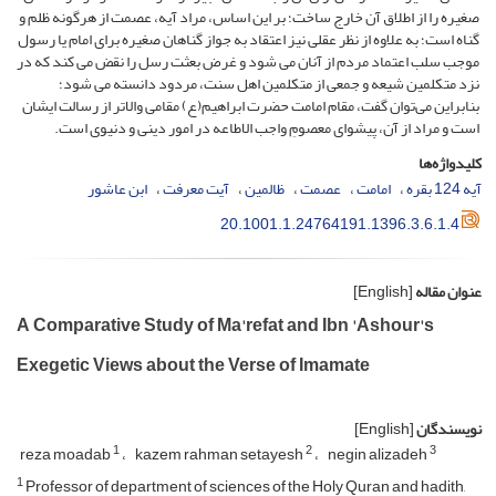
صغیره را از اطلاق آن خارج ساخت؛ بر این اساس، مراد آیه، عصمت از هرگونه ظلم و
گناه است؛ به علاوه از نظر عقلی نیز اعتقاد به جواز گناهان صغیره برای امام یا رسول
موجب سلب اعتماد مردم از آنان می شود و غرض بعثت رسل را نقض می کند که در
نزد متکلمین شیعه و جمعی از متکلمین اهل سنت، مردود دانسته می شود؛
بنابراین می‌توان گفت، مقام امامت حضرت ابراهیم(ع) مقامی والاتر از رسالت ایشان
است و مراد از آن، پیشوای معصومِ واجب الاطاعه در امور دینی و دنیوی است.
کلیدواژه‌ها
آیه 124 بقره
امامت
عصمت
ظالمین
آیت معرفت
ابن عاشور
20.1001.1.24764191.1396.3.6.1.4
عنوان مقاله
[English]
A Comparative Study of Ma'refat and Ibn 'Ashour's
Exegetic Views about the Verse of Imamate
نویسندگان
[English]
1
2
3
reza moadab
kazem rahman setayesh
negin alizadeh
1
Professor of department of sciences of the Holy Quran and hadith,