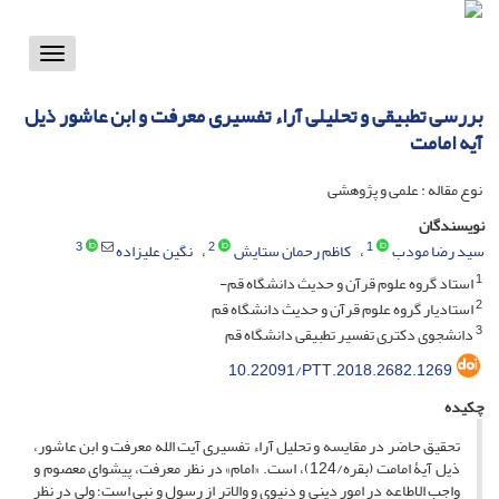
Toggle
vigation
بررسی تطبیقی و تحلیلی آراء تفسیری معرفت و ابن عاشور ذیل
آیه امامت
نوع مقاله : علمی و پژوهشی
نویسندگان
3
2
1
سید رضا مودب
کاظم رحمان ستایش
نگین علیزاده
1
استاد گروه علوم قرآن و حدیث دانشگاه قم-
2
استادیار گروه علوم قرآن و حدیث دانشگاه قم
3
دانشجوی دکتری تفسیر تطبیقی دانشگاه قم
10.22091/PTT.2018.2682.1269
چکیده
تحقیق حاضر در مقایسه و تحلیل آراء تفسیری آیت الله معرفت و ابن عاشور،
ذیل آیۀ امامت (بقره/124)، است. «امام» در نظر معرفت، پیشوای معصوم و
واجب الاطاعه در امور دینی و دنیوی و والاتر از رسول و نبی است؛ ولی در نظر