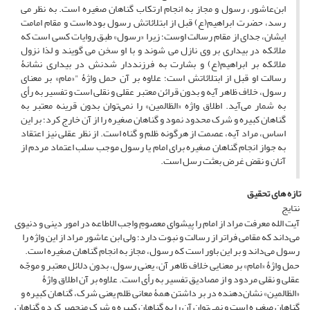
ابن‌عاشور، رسول و مجاز به انجام ارتکاب گناهان صغیره است. به نظر می
رسد، حضرت ابراهیم(ع) قبل از ابتلائاتش رسول بوده‌است و مقام امامت
ایشان، جدای از مقام رسالت اوست؛ زیرا «رسول» طبق روایات کسی است که
ملائکه در بیداری بر وی نازل می شوند و با او سخن می گویند و لذا نزول
ملائکه بر ابراهیم(ع) و بشارت به فرزنددار شدنش در بیداری نشانۀ
رسالت او قبل از ابتلائاتش است؛ علاوه بر آن حمل واژۀ "«مام» بر معنای
رسول، خلاف ظاهر آیه و بدون قرائن معتبر عقلی و نقلی است و تفسیر به رأی
به شمار می‌آید. اطلاق واژه «الظالمین» را نمی‌توان بدون قرینه معتبر به
گناهان کبیره و شرک محدود نمود و گناهان صغیره را از آن خارج کرد؛ بر این
اساس، مراد آیه، عصمت از هرگونه ظلم و گناه است. از نظر عقلی نیز اعتقاد
به جواز انجام گناهان صغیره برای امام یا رسول موجب سلب اعتماد مردم از
آنان و نقض غرض بعثت رسل است.
تازه های تحقیق
نتایج
آیت الله معرفت مراد از امام را پیشوای معصومِ واجب الاطاعه در امور دینی و دنیوی
می‌داند که مقامی فراتر از رسالت و نبوت دارد؛ ولی ابن عاشور مراد از این واژه را
رسول می‌داند و بر این باور است که رسول، مجاز به انجام گناهان صغیره است.
حمل واژۀ «امام» بر معنایی خلاف ظاهر آن، یعنی رسول، بدون دلائل معتبر و موجّه
عقلی و نقلی مردود و از مصادیق تفسیر به رأی است. علاوه بر آن اطلاق واژۀ
«الظالمین» نشان‌دهنده در بر داشتن همۀ معانی ظلم یعنی شرک، گناهان کبیره و
گناهان صغیره است و نمی‌توان آن را به گناهان کبیره و شرک منحصر کرد و گناهان