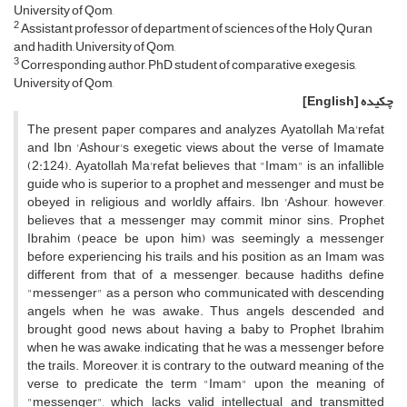
University of Qom,
2
Assistant professor of department of sciences of the Holy Quran
and hadith, University of Qom,
3
Corresponding author, PhD student of comparative exegesis,
University of Qom,
چکیده
[English]
The present paper compares and analyzes Ayatollah Ma'refat
and Ibn 'Ashour's exegetic views about the verse of Imamate
(2:124). Ayatollah Ma'refat believes that "Imam" is an infallible
guide who is superior to a prophet and messenger and must be
obeyed in religious and worldly affairs. Ibn 'Ashour, however,
believes that a messenger may commit minor sins. Prophet
Ibrahim (peace be upon him) was seemingly a messenger
before experiencing his trails, and his position as an Imam was
different from that of a messenger, because hadiths define
"messenger" as a person who communicated with descending
angels when he was awake. Thus angels descended and
brought good news about having a baby to Prophet Ibrahim
when he was awake, indicating that he was a messenger before
the trails. Moreover, it is contrary to the outward meaning of the
verse to predicate the term "Imam" upon the meaning of
"messenger", which lacks valid intellectual and transmitted