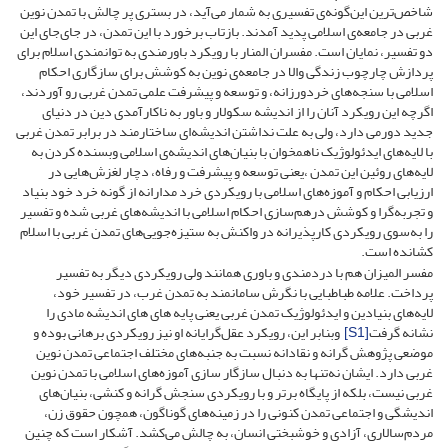
شاخص‌ترین این‌گونه‌ی تفسیری به شمار می‌آید، در بستری پر چالش با تمدن نوین
غربی در جامعه‌ی اسلامی پدید آمدند. بازتاب برخورد با این تمدن، در جای‌جای این
دو تفسیر، نمایان است. مفسران المنار با رویکرد باورمندی به توانمندی اسلام برای
پردازش چارچوب زندگی والا در جامعه‌ی نوین به کوشش برای سازگاری احکام
اسلامی با سنجه‌های خردورزانه، و توسعه و پیشرفت علمی تمدن غربی رو آوردند،
اگرچه این رویکرد آنان را از اندیشه سکولار و باور به ناکارآمدی دین در دنیای
جدید دورمی دارد، ولی به علت نداشتن اندیشه‌ای ساختارمند در برابر تمدن غربی
با لایه‌های ایدئولوژیک ناهمخوان با بنیان‌های اندیشه‌ی اسلامی وبسنده کردن به
لایه‌های روئین این تمدن ،یعنی توسعه و پیشرفت و رفاه، دچار لغزش‌هایی در
ارزیابی احکام و آموزه‌های اسلامی با رویکردی خرد مدارانه از گونه خرد خود بنیاد
و تجربه‌گرا و کوشش درهم‌سازی احکام اسلامی با اندیشه‌های غربی شده و تفسیر
را به‌سوی رویکردی کارپذیرانه در واکنش به ستیزه‌جویی‌های تمدن غربی با اسلام
کشانده است.
مفسر المیزان هم با دردمندی و باوری همانند ولی رویکردی دیگر به تفسیر
پرداخت. علامه طباطبایی با نگرش سامانمند به تمدن غرب، در تفسیر خود،
لایه‌های بنیادین و ایدئولوژیک تمدن غربی یعنی پایه های های اندیشه مادی را
نشانه گرفت
[S1]
وبنابر این، رویکرد عقل‌گرایانه او نیز رویکردی برهانی بوده و
موضعی پژوهش گرانه و نقادانه نسبت به جنبه‌های مختلف اجتماعی تمدن نوین
غربی دارد. ایشان نه‌تنها به دنبال سازگار سازی آموزه‌های اسلامی با تمدن نوین
غربی نیست، بلکه از پایگاه برتر و با رویکردی سنجش گرانه و کنشی، بنیان‌های
اندیشگی و اجتماعی تمدن کنونی را در زمینه‌های گوناگون، همچون حقوق زن،
مردم‌سالاری، آزادی و خوشبختی انسان، به چالش می‌کشد. آشکار است که چنین