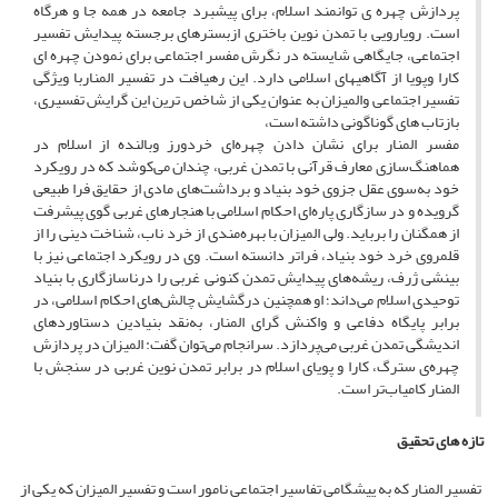
پردازش چهره ی توانمند اسلام، برای پیشبرد جامعه در همه جا و هرگاه
است. رویارویی با تمدن نوین باختری ازبسترهای برجسته پیدایش تفسیر
اجتماعی، جایگاهی شایسته در نگرش مفسر اجتماعی برای نمودن چهره ای
کارا وپویا از آگاهیهای اسلامی دارد. این رهیافت در تفسیر المناربا ویژگی
تفسیر اجتماعی والمیزان به عنوان یکی از شاخص ترین این گرایش تفسیری،
بازتاب های گوناگونی داشته است،
مفسر المنار برای نشان دادن چهره‌ای خردورز وبالنده از اسلام در
هماهنگ‌سازی معارف قرآنی با تمدن غربی، چندان می‌کوشد که در رویکرد
خود به‌سوی عقل جزوی خود بنیاد و برداشت‌های مادی از حقایق فرا طبیعی
گرویده و در سازگاری پاره‌ای احکام اسلامی با هنجارهای غربی گوی پیشرفت
از همگنان را برباید. ولی المیزان با بهره‌مندی از خرد ناب، شناخت دینی را از
قلمروی خرد خود بنیاد، فراتر دانسته است. وی در رویکرد اجتماعی نیز با
بینشی ژرف، ریشه‌‌های پیدایش تمدن کنونی غربی را درناسازگاری با بنیاد
توحیدی اسلام می‌داند؛ او همچنین درگشایش چالش‌های احکام اسلامی، در
برابر پایگاه دفاعی و واکنش گرای المنار، به‌نقد بنیادین دستاوردهای
اندیشگی تمدن غربی می‌پردازد. سرانجام می‌توان گفت: المیزان در پردازش
چهره‌ی سترگ، کارا و پویای اسلام در برابر تمدن نوین غربی در سنجش با
المنار کامیاب‌تر است.
تازه های تحقیق
تفسیر المنار که به پیشگامی تفاسیر اجتماعی نامور است و تفسیر المیزان که یکی از