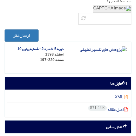
شناسه امنیتی *
ارسال نظر
دوره 5، شماره 2 - شماره پیاپی 10
اسفند 1398
صفحه
197-220
فایل ها
XML
571.44 K
اصل مقاله
هم رسانی