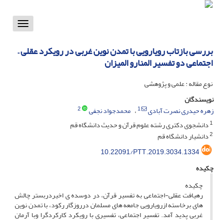
Toggle
vigation
بررسی بازتاب رویارویی با تمدن نوین غربی در رویکرد عقلی –
اجتماعی دو تفسیر المنارو المیزان
نوع مقاله : علمی و پژوهشی
نویسندگان
2
1
زهره حیدری نصرت آبادی
محمدجواد نجفی
1
دانشجوی دکتری رشته علوم قرآن و حدیث دانشگاه قم
2
دانشیار دانشگاه قم
10.22091/PTT.2019.3034.1334
چکیده
چکیده
رهیافت عقلی-اجتماعی به تفسیر قرآن، در دوسده ی اخیردربستر چالش
های برخاسته ازرویارویی جامعه های مسلمان درروزگار رکود، با تمدن نوین
غربی پدید آمد. تفسیر اجتماعی، تفسیری با رویکرد کارکردگرا وبا آرمان