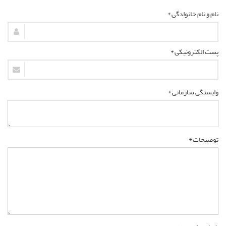
نام و نام خانوادگی *
پست الکترونیکی *
وابستگی سازمانی *
توضیحات *