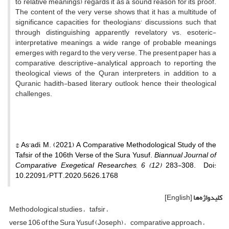
to relative meanings) regards it as a sound reason for its proof.
The content of the very verse shows that it has a multitude of
significance capacities for theologians' discussions such that
through distinguishing apparently revelatory vs. esoteric-
interpretative meanings, a wide range of probable meanings
emerges with regard to the very verse. The present paper has a
comparative, descriptive-analytical approach to reporting the
theological views of the Quran interpreters, in addition to a
Quranic hadith-based literary outlook, hence their theological
challenges.
© As'adi, M. (2021) A Comparative Methodological Study of the
Tafsir of the 106th Verse of the Sura Yusuf.
Biannual Journal of
Comparative Exegetical Researches, 6 (12)
283-308. Doi:
10.22091/PTT.2020.5626.1768
کلیدواژه‌ها
[English]
Methodological studies
tafsir
verse 106 of the Sura Yusuf (Joseph)
comparative approach