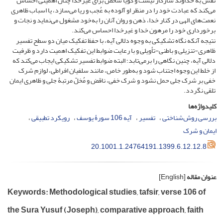
نفس به خداوند سازگار نیست و گویا شخص برای غیرخدا چنان اهمیتی احساس
می‌کند که عبادت خود را در منظر او آلوده به عُجب و ریا می‌سازد، یا اسباب ظاهری
نعمت‌های الهی در کنار خدا، ذهن و روان آنان را به‌خود مشغول می‌نماید و نجات و
برخورداری خود را مرهون خدا و غیرخدا احساس می‌کند.
نتیجه آنکه نگاه تشکیکی به وجوه دلالی آیه، با حفظ تفکیک میان دو سطح تفسیر
ظاهری-تنزیلی و باطنی-تأویلی و با رعایت ضوابط این تفکیک اهمیت دارد و ظرفیت
دلالی آیه، چنین نگاهی را برمی‌تابد؛ البته ضوابط تفسیر تشکیکی ایجاب می‌کند که
از خلط این وجوه اجتناب شود و به‌طور خاص، مانند سلفیان افراطی، لوازم شرک
خفی بر شرک جلی حمل نشود و شرک خفی، ناقض و مُخلّ مرتبۀ جلی و ظاهری ایمان
تلقی نگردد.
کلیدواژه‌ها
بررسی روش‌شناختی
تفسیر
آیه 106 سورۀ یوسف
رویکرد تطبیقی
ایمان و شرک
20.1001.1.24764191.1399.6.12.12.8
عنوان مقاله
[English]
Keywords: Methodological studies, tafsir, verse 106 of
the Sura Yusuf (Joseph), comparative approach, faith