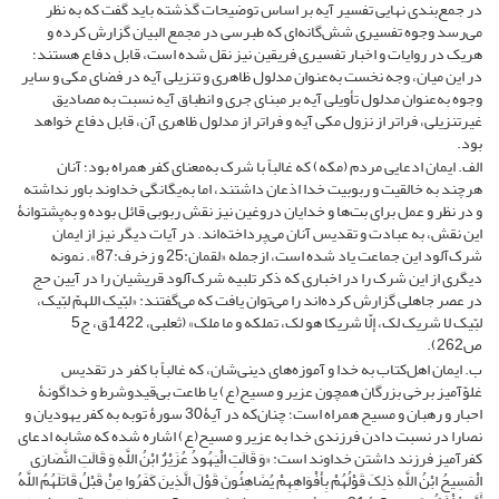
در جمع‌بندی نهایی تفسیر آیه بر اساس توضیحات گذشته باید گفت که به نظر
می‌رسد وجوه تفسیری شش‌گانه‌ای که طبرسی در مجمع البیان گزارش کرده و
هریک در روایات و اخبار تفسیری فریقین نیز نقل شده است، قابل دفاع هستند؛
در این میان، وجه نخست به‌عنوان مدلول ظاهری و تنزیلی آیه در فضای مکی و سایر
وجوه به‌عنوان مدلول تأویلی آیه بر مبنای جری و انطباق آیه نسبت به مصادیق
غیرتنزیلی، فراتر از نزول مکی آیه و فراتر از مدلول ظاهری آن، قابل دفاع خواهد
بود.
الف. ایمان ادعایی مردم (مکه) که غالباً با شرک به‌معنای کفر همراه بود؛ آنان
هرچند به خالقیت و ربوبیت خدا اذعان داشتند، اما به‌یگانگی خداوند باور نداشته
و در نظر و عمل برای بت‌ها و خدایان دروغین نیز نقش ربوبی قائل بوده و به‌پشتوانۀ
این نقش، به عبادت و تقدیس آنان می‌پرداخته‌اند. در آیات دیگر نیز از ایمان
شرک‌آلود این جماعت یاد شده است، ازجمله «لقمان:25 و زخرف:87». نمونه
دیگری از این شرک را در اخباری که ذکر تلبیه شرک‌آلود قریشیان را در آیین حج
در عصر جاهلی گزارش کرده‌اند را می‌توان یافت که می‌گفتند: «لبّیک اللهمّ لبّیک،
لبّیک لا شریک لک، إلّا شریکا هو لک، تملکه و ما ملک» (ثعلبى، 1422ق، ج‏5
ص262).
ب. ایمان اهل‌کتاب به خدا و آموزه‌های دینی‌شان، که غالباً با کفر در تقدیس
غلوّآمیز برخی بزرگان همچون عزیر و مسیح(ع) یا طاعت بی‌قیدوشرط و خداگونۀ
احبار و رهبان و مسیح همراه است؛ چنان‌که در آیۀ30 سورۀ توبه به کفر یهودیان و
نصارا در نسبت دادن فرزندی خدا به عزیر و مسیح(ع) اشاره شده که مشابه ادعای
کفرآمیز فرزند داشتن خداوند است: «وَ قَالَتِ الْیَهُودُ عُزَیْرٌ ابْنُ اللَّهِ وَ قَالَتِ النَّصَارَى
الْمَسِیحُ ابْنُ اللَّهِ ذلِکَ قَوْلُهُمْ بِأَفْوَاهِهِمْ یُضَاهِئُونَ قَوْلَ الَّذِینَ کَفَرُوا مِنْ قَبْلُ قَاتَلَهُمُ اللَّهُ