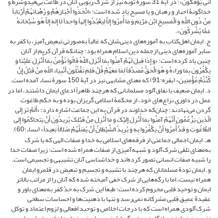
أَنَّى یُؤْفَکُونَ»؛ در آیۀ 31 سورۀ توبه نیز از شرک ربوبی آنان در طاعت بی‌قیدوشرط و
خداگونۀ احبار و رهبان و یا مسیح یاد شده است: «اتَّخَذُوا أَحْبَارَهُمْ وَ رُهْبَانَهُمْ أَرْبَاباً
مِنْ دُونِ اللَّهِ وَ الْمَسِیحَ ابْنَ مَرْیَمَ وَ مَا أُمِرُوا إِلاَّ لِیَعْبُدُوا إِلهاً وَاحِداً لاَ إِلهَ إِلاَّ هُوَ سُبْحَانَهُ
عَمَّا یُشْرِکُونَ‌».
ج. ایمان اهل‌کتاب به آموزه‌های دینی‌شان که غالباً به‌صورتی تبعیض‌آمیز، با کفر به
سایر آموزه‌های دینی ازجمله دین اسلام همراه بود؛ چنانکه قرآن کریم از آنان
چنین یاد کرده است: «وَ إِذَا قِیلَ لَهُمْ آمِنُوا بِمَا أَنْزَلَ اللَّهُ قَالُوا نُؤْمِنُ بِمَا أُنْزِلَ عَلَیْنَا وَ
یَکْفُرُونَ بِمَا وَرَاءَهُ وَ هُوَ الْحَقُّ مُصَدِّقاً لِمَا مَعَهُمْ قُلْ فَلِمَ تَقْتُلُونَ أَنْبِیَاءَ اللَّهِ مِنْ قَبْلُ إِنْ
کُنْتُمْ مُؤْمِنِینَ‌» (بقره:91) که معنای مشابهی نیز در آیۀ 150 سورۀ نساء آمده است.
د. ایمان ضعیف یا نفاق‌آلود مسلمانانی که هرچند ظاهراً ادعای ایمان داشتند، اما در
عمل در داوریِ نزاع‌های خود، از محکمۀ اسلامی گریزان بوده و به حکم طاغوت
گردن می‌نهادند؛ چنان‌که خداوند در قرآن به این جماعت اشاره دارد: «أَلَمْ تَرَ إِلَى
الَّذِینَ یَزْعُمُونَ أَنَّهُمْ آمَنُوا بِمَا أُنْزِلَ إِلَیْکَ وَ مَا أُنْزِلَ مِنْ قَبْلِکَ یُرِیدُونَ أَنْ یَتَحَاکَمُوا إِلَى
الطَّاغُوتِ وَ قَدْ أُمِرُوا أَنْ یَکْفُرُوا بِهِ وَ یُرِیدُ الشَّیْطَانُ أَنْ یُضِلَّهُمْ ضَلاَلاً بَعِیداً» (نساء:60).
هـ. ایمان اجمالی جماعتی از فرقه‌های اسلامی به خدا و صفات الهی که با شرک
به‌معنای تلقی شرک‌آلود و شبهه‌آمیزی از صفات همراه شده است؛ زیرا صفات خدا
را شبیه صفات انسانی تصور کرده‌اند و خداشناسی آنان تشبیهی و تجسیمی است.
و. ایمان تودۀ مسلمانان که هرچند با تشبیه و تجسیم و تبعیض در قلمرو ایمان
همراه نیست، اما با رگه‌هایی از شرک خفی آمیخته شده که آنان را از مراتب بالاتر
ایمان و توحید قلبی محروم کرده است؛ طبعاً این شرک به حدّ کفر به‌معنای باور و
عقیدۀ عمیق قلبی مشرکانه نمی‌رسد و تنها با ذهنیت‌ها و احساسات سطحی
شرک‌آلودی همراه است که با درجات اخلاص و توحید افعالی و لزوم اعتماد و توکلِ