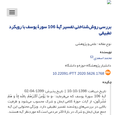
Toggle
vigation
بررسی روش‌شناختی تفسیر آیۀ 106 سورۀ یوسف با رویکرد
تطبیقی
نوع مقاله : علمی و پژوهشی
نویسنده
محمد اسعدی
دانشیار پژوهشگاه حوزه و دانشگاه
10.22091/PTT.2020.5626.1768
چکیده
تاریخ دریافت: 10/10/1398 | تاریخ پذیرش: 02/04/1399
آیۀ 106 سورۀ یوسف که می‌فرماید: «وَ مَا یُؤْمِنُ أَکْثَرُهُمْ بِاللَّهِ إِلاَّ وَ هُمْ
مُشْرِکُونَ» از آیات حوزۀ کلامی ایمان و شرک محسوب می‌شود و ظرفیت
بالایی در بررسی‌های روشمند تفسیر تطبیقی دارد. ویژگی محتوایی این آیه
جمع میان ایمان و شرک در بارۀ اکثر مردمی است که موردِنظر آیه هستند.