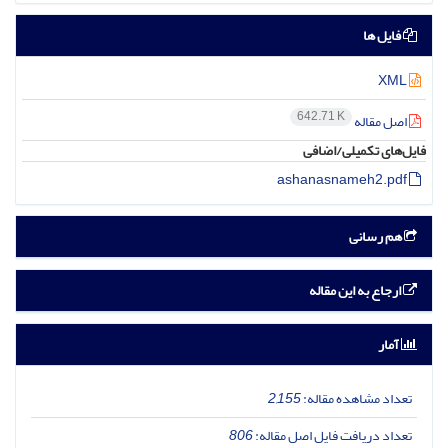
فایل ها
XML
642.71 K
اصل مقاله
فایل‌های تکمیلی/اضافی
ashanasnameh2.pdf
هم رسانی
ارجاع به این مقاله
آمار
تعداد مشاهده مقاله:
2,155
تعداد دریافت فایل اصل مقاله:
806