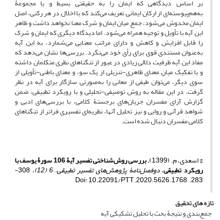
بر اساس دیدگاهی که ایمان را به حقیقتی بسیط و یا مجموعۀ
به‌هم‌پیوسته‌ای از ارکان ایمانی تعریف می‌کند که با اخلال در هر رکنی، اصل
ایمان مخدوش می‌شود، جمع میان ایمان و شرک معنا نخواهد داشت و ظاهر
این آیه با تأویل و توجیه همراه می‌شود. اما دیدگاه دیگری که ایمان و شرک
را قابل افزایش و کاهش و دارای مراتب معنایی می‌شمارد، به این آیه
به‌عنوان مستندی قوی برای رأی خود می‌نگرد. بررسی‌ها نشان می‌دهد که
مفاد این آیه ظرفیت دلالی زیادی در عبور از تنگناهای نظری متکلمان داشته
و با تفکیک میان معنای ظاهری-تنزیلی از یک سو، و معنای باطنی-تأویلی‌ از
سوی دیگر، می‌توان طیفی از معانی را به‌صورتی سازگار برای آیه در نظر
گرفت. در این مقاله به روش توصیفی-تحلیلی و با رویکرد تطبیقی، ضمن
گزارش آرای مفسران جریان‌های برجستۀ کلامی، با بررسی‌های ادبی و
شواهد قرآنی و روایی و نیز تحلیل آنها، نظریه‌ای تفسیری فراتر از تنگناهای
کلامی مفسران دنبال شده است.
© اسعدی، م. (1399)
.
بررسی روش‌شناختی تفسیر آیۀ 106 سورۀ یوسف با
رویکرد تطبیقی
،
دوفصل‌نامۀ پژوهش‌های تفسیر تطبیقی
. 6 (12)
، 308-
283. Doi: 10.22091/PTT.2020.5626.1768
تازه های تحقیق
جمع‌بندی و نتیجۀ بحث با تحلیل تشکیکی آیه