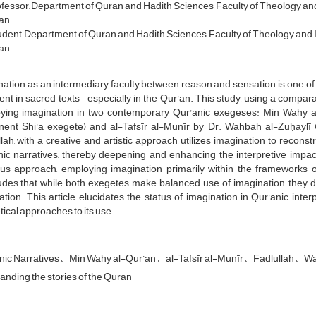
ofessor, Department of Quran and Hadith Sciences, Faculty of Theology and
ran
dent, Department of Quran and Hadith Sciences, Faculty of Theology and I
ran
ation, as an intermediary faculty between reason and sensation, is one of
nt in sacred texts—especially in the Qur'an. This study, using a compara
ying imagination in two contemporary Qur'anic exegeses: Min Wahy
nent Shi'a exegete) and al-Tafsīr al-Munīr by Dr. Wahbah al-Zuḥaylī (
lah, with a creative and artistic approach, utilizes imagination to reconst
ic narratives, thereby deepening and enhancing the interpretive impact
us approach, employing imagination primarily within the frameworks of 
des that while both exegetes make balanced use of imagination, they diffe
ation. This article elucidates the status of imagination in Qur'anic inte
ical approaches to its use.
nic Narratives
Min Wahy al-Qur’an
al-Tafsīr al-Munīr
Fadlullah
Wa
nding the stories of the Quran