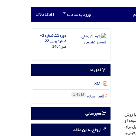
م
ورود به سامانه
ENGLISH
دوره 11، شماره 2 -
شماره پیاپی 22
مهر 1404
فایل ها
XML
1.48 M
اصل مقاله
هم رسانی
با روش
یعه) و
ل برای
ارجاع به این مقاله
حیلی با