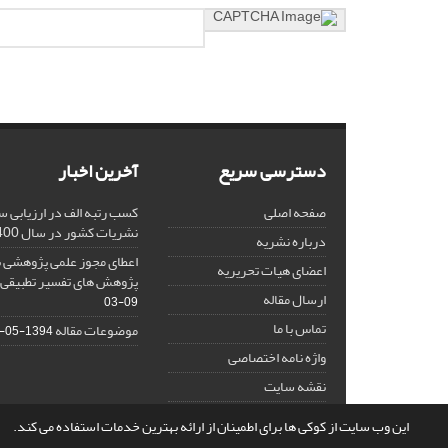
دسترسی سریع
آخرین اخبار
صفحه اصلی
کسب رتبه الف در ارزیابی س
نشریات کشور در سال 1400
درباره نشریه
اعطای مجوز علمی پژوهشی ب
اعضای هیات تحریریه
پژوهش های تفسیر تطبیقی ا
ارسال مقاله
09-03
تماس با ما
موضوعات مقاله
1394-05-07
واژه نامه اختصاصی
نقشه سایت
این وب سایت از کوکی ها برای اطمینان از ارائه بهترین خدمات استفاده می کند.
© سامانه مدیریت نشریات علمی.
قدرت گرفته از
سیناوب