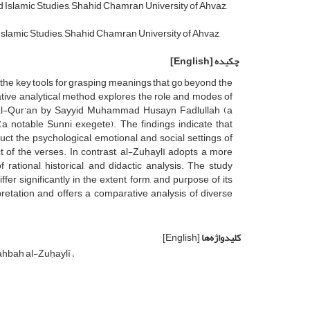
 Islamic Studies, Shahid Chamran University of Ahvaz,
slamic Studies, Shahid Chamran University of Ahvaz,
چکیده
[English]
 the key tools for grasping meanings that go beyond the
tive analytical method, explores the role and modes of
 al-Qur’an by Sayyid Muhammad Husayn Fadlullah (a
a notable Sunni exegete). The findings indicate that
ruct the psychological, emotional, and social settings of
 of the verses. In contrast, al-Zuḥaylī adopts a more
rational, historical, and didactic analysis. The study
r significantly in the extent, form, and purpose of its
rpretation and offers a comparative analysis of diverse
کلیدواژه‌ها
[English]
hbah al-Zuḥaylī