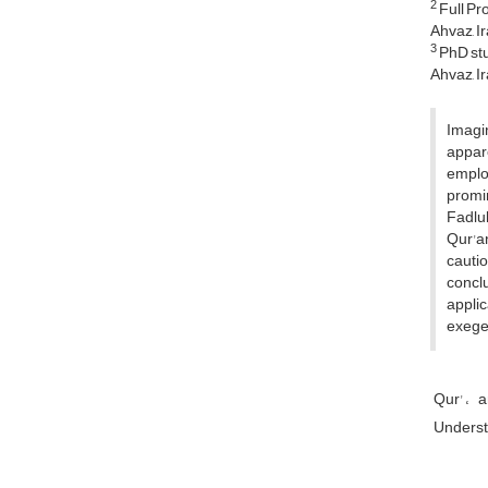
2
Full Pr
Ahvaz, I
3
PhD stu
Ahvaz, I
Imagin
appare
emplo
promi
Fadlul
Qur'an
cautio
conclu
applic
exeget
Qur'
a
Understa