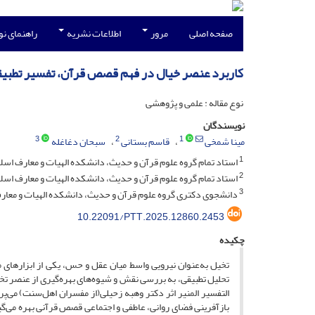
صفحه اصلی
مرور
اطلاعات نشریه
راهنمای ن
کاربرد عنصر خیال در فهم قصص قرآن، تفسیر تطبیقی 
نوع مقاله : علمی و پژوهشی
نویسندگان
3
2
1
مینا شمخی
قاسم بستانی
سبحان دغاغله
1
استاد تمام گروه علوم قرآن و حدیث، دانشکده الهیات و معارف اسلا
2
استاد تمام گروه علوم قرآن و حدیث، دانشکده الهیات و معارف اسلام
3
دانشجوی دکتری گروه علوم قرآن و حدیث، دانشکده الهیات و معارف 
10.22091/PTT.2025.12860.2453
چکیده
تخیل به‌عنوان نیرویی واسط میان عقل و حس، یکی از ابزارهای
تحلیل تطبیقی، به بررسی نقش و شیوه‌های بهره‌گیری از عنصر ت
التفسیر المنیر اثر دکتر وهبه زحیلی(از مفسران اهل‌سنت) می‌پر
بازآفرینی فضای روانی، عاطفی و اجتماعی قصص قرآنی بهره می‌گیرد