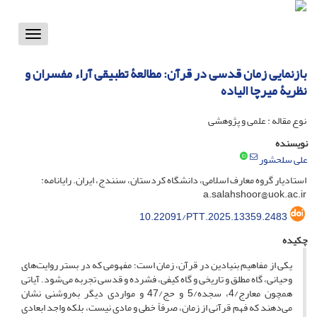
Toggle
vigation
بازنمایی زمان قدسی در قرآن: مطالعۀ تطبیقی آراء مفسران و
نظریۀ میرچا الیاده
نوع مقاله : علمی و پژوهشی
نویسنده
علی سلحشور
استادیار گروه معارف اسلامی، دانشگاه کردستان، سنندج، ایران. رایانامه:
a.salahshoor@uok.ac.ir
10.22091/PTT.2025.13359.2483
چکیده
یکی از مفاهیم بنیادین در قرآن، زمان است؛ مفهومی که در بستر روایت‌های
وحیانی، گاه مطلق و تاریخی و گاه کیفی، فشرده و قدسی تجربه می‌شود. آیاتی
همچون معارج/4، سجده/5 و حج/47 و مواردی دیگر به‌روشنی نشان
می‌دهند که فهم قرآنی از زمان، صرفاً خطی و مادی نیست، بلکه واجد ابعادی