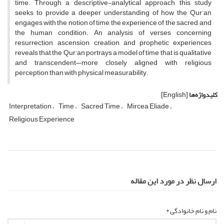
time. Through a descriptive-analytical approach, this study
seeks to provide a deeper understanding of how the Qur’an
engages with the notion of time, the experience of the sacred, and
the human condition. An analysis of verses concerning
resurrection, ascension, creation, and prophetic experiences
reveals that the Qur’an portrays a model of time that is qualitative
and transcendent—more closely aligned with religious
perception than with physical measurability.
کلیدواژه‌ها
[English]
Interpretation
Time
Sacred Time
Mircea Eliade
Religious Experience
ارسال نظر در مورد این مقاله
نام و نام خانوادگی *