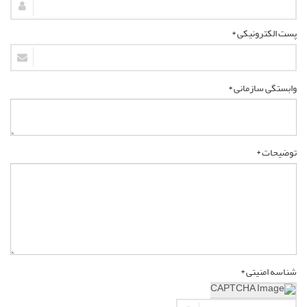
پست الکترونیکی *
وابستگی سازمانی *
توضیحات *
شناسه امنیتی *