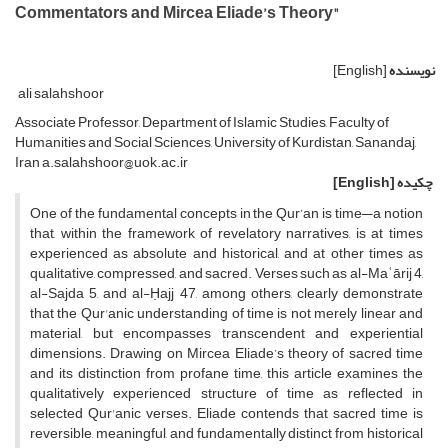
Commentators and Mircea Eliade’s Theory"
نویسنده
[English]
ali salahshoor
Associate Professor, Department of Islamic Studies, Faculty of
Humanities and Social Sciences, University of Kurdistan, Sanandaj,
Iran a.salahshoor@uok.ac.ir
چکیده
[English]
One of the fundamental concepts in the Qur’an is time—a notion
that, within the framework of revelatory narratives, is at times
experienced as absolute and historical, and at other times as
qualitative, compressed, and sacred. Verses such as al-Maʿārij 4,
al-Sajda 5, and al-Ḥajj 47, among others, clearly demonstrate
that the Qur'anic understanding of time is not merely linear and
material, but encompasses transcendent and experiential
dimensions. Drawing on Mircea Eliade’s theory of sacred time
and its distinction from profane time, this article examines the
qualitatively experienced structure of time as reflected in
selected Qur'anic verses. Eliade contends that sacred time is
reversible, meaningful, and fundamentally distinct from historical