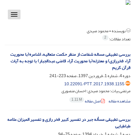
Toggle
vigation
نویسنده =
محمود صیدی
2
تعداد مقالات:
بررسی تطبیقی مساله شفاعت از منظر حکمت متعالیه، اشاعره(با محوریت
آراء فخررازی) و معتزله(با محوریت آراء قاضی عبدالجبار) با توجه به آیات
قرآن کریم
دوره 4، شماره 1، فروردین 1397، صفحه
223-241
10.22091/PTT.2017.1938.1155
مرتضی بیات؛ محمود صیدی؛ احسان منصوری
1.11 M
مشاهده مقاله
اصل مقاله
بررسی تطبیقی مسأله جبر در تفسیر کبیر فخر رازی و تفسیر المیزان علامه
طباطبایی
دوره 1، شماره 1، خرداد 1394، صفحه
75-94