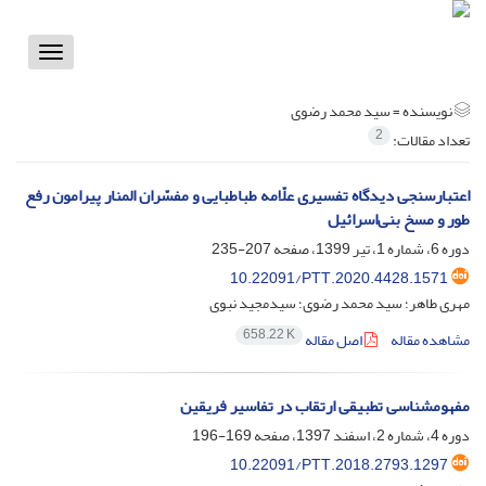
Toggle
vigation
نویسنده =
سید محمد رضوی
2
تعداد مقالات:
اعتبارسنجی دیدگاه تفسیری علّامه طباطبایی و مفسّران المنار پیرامون رفع
طور و مسخ بنی‌اسرائیل
دوره 6، شماره 1، تیر 1399، صفحه
207-235
10.22091/PTT.2020.4428.1571
مهری طاهر؛ سید محمد رضوی؛ سیدمجید نبوی
658.22 K
مشاهده مقاله
اصل مقاله
مفهوم‏شناسی تطبیقی ارتقاب در تفاسیر فریقین
دوره 4، شماره 2، اسفند 1397، صفحه
169-196
10.22091/PTT.2018.2793.1297