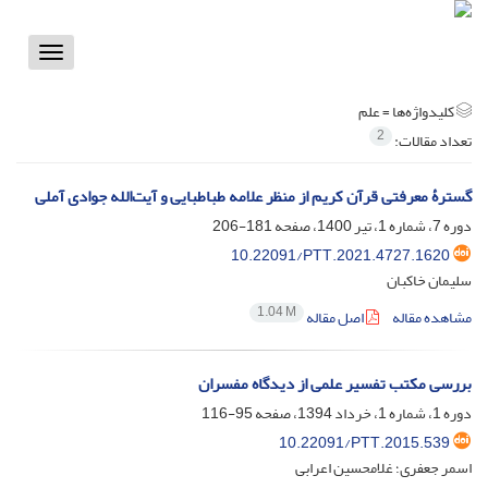
Toggle
vigation
کلیدواژه‌ها =
علم
2
تعداد مقالات:
گسترۀ معرفتی قرآن کریم از منظر علامه طباطبایی و آیت‌الله جوادی آملی
دوره 7، شماره 1، تیر 1400، صفحه
181-206
10.22091/PTT.2021.4727.1620
سلیمان خاکبان
1.04 M
مشاهده مقاله
اصل مقاله
بررسی مکتب تفسیر علمی از دیدگاه مفسران
دوره 1، شماره 1، خرداد 1394، صفحه
95-116
10.22091/PTT.2015.539
اسمر جعفری؛ غلامحسین اعرابی