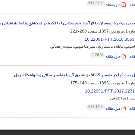
617.37 K
اله
اصل مقاله
یقی مواجهه مفسران با فرآیند هم معنایی ( با تکیه بر نقدهای علامه طباطبایی 
203-221
10.22091/PTT.2018.3563
راهیمی؛ فاطمه دست رنج؛ علیرضا طبیبی؛ ملیحه رمضانی
1.26 M
اله
اصل مقاله
 بیت(ع) در تفسیر کشاف و تطبیق آن با تفاسیر صافی و شواهدالتنزیل
149-175
10.22091/PTT.2017.2231
بی؛ زهرا شرفی
687.16 K
اله
اصل مقاله