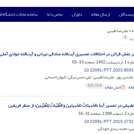
ویسندگان
ارسال مقاله
داوران
تماس با ما
سامانه مجلات دانشگاه ق
ه =
علیرضا طبیبی
4
ات:
ر نقش قرائن در اختلافات تفسیری آیت‌الله صادقی تهرانی و آیت‌الله جوادی آملی 
33-55
10.22091/PTT.2023.8593
ابدین پور؛ علیرضا طبیبی؛ علی حسن بیگی؛ کیوان احسانی
925.75 K
اله
اصل مقاله
قی در تفسیر آیة «الخَبیثاتُ للخَبیثینَ وَ الطَّیِّباتُ لِلطَّیِّبِینَ» از منظر فریقین
31-55
10.22091/PTT.2019.2732
یبی؛ مجید زیدی جودکی