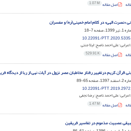
1.07 M
اله
اصل مقاله
نی «نصرت الهی» در کلام امام خمینی(ره) و مفسران
7-18
10.22091/PTT.2020.5335
عرابی؛ علی احمد ناصح؛ لیلا جنتی
529.91 K
اله
اصل مقاله
تی قرآن کریم درتغییر رفتار مخاطبان عصر نزول در آیات نهی از ربا از دیدگاه فری
65-89
10.22091/PTT.2019.2972
عرابی؛ علی احمد ناصح؛ رضا نجفی
1.47 M
اله
اصل مقاله
بیقی عصبیت مذموم در تفاسیر فریقین
61-86