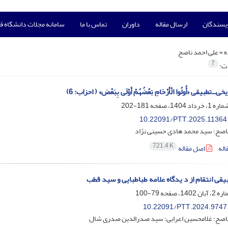
ویسندگان
ارسال مقاله
داوران
تماس با ما
سامانه مجلات دانشگاه ق
ه =
علی احمد ناصح
7
ات:
ــ‌تطبیقی «أُولُوا الْأَرْحَامِ بَعْضُهُمْ أَوْلَى بِبَعْض» ( احزاب: 6)
181-202
10.22091/PTT.2025.11364
ناصح؛ سید محمد هادی حسینی نژاد
721.4 K
اله
اصل مقاله
یقی انتقام از د یدگاه علامه طباطبایی و سید قطب
79-100
10.22091/PTT.2024.9747
ناصح؛ غلامحسین اعرابی؛ سید صدرالدین صدری شال