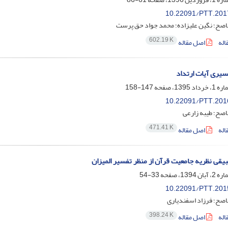
10.22091/PTT.201
ناصح؛ نگین علیزاده؛ محمد جواد حق پرست
602.19 K
اله
اصل مقاله
یری آیات ارتداد
147-158
10.22091/PTT.201
اصح؛ طیبه زارعی
471.41 K
اله
اصل مقاله
یقی نظریه جامعیت قرآن از منظر تفسیر المیزان
33-54
10.22091/PTT.201
اصح؛ فرزاد اسفندیاری
398.24 K
اله
اصل مقاله