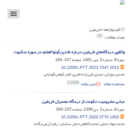
Toggle
vigation
کلیدواژه‌ها =
فریقین
10
تعداد مقالات:
واکاوی دیدگاه‌های فریقین درباره «الذین أوتوا العلم» در سوره عنکبوت
دوره 8، شماره 2، مهر 1401، صفحه
107-160
10.22091/PTT.2023.7347.2013
محسن نورائی؛ مهدی تقی زاده طبری؛ قمر کوهی گونیانی
2.14 M
مشاهده مقاله
اصل مقاله
مبانی مشروعیت حکومت از دیدگاه مفسران فریقین
دوره 6، شماره 2، دی 1399، صفحه
237-260
10.22091/PTT.2020.3770.1455
محمدجواد نجفی؛ محمدکاظم رحمان ستایش؛ زهرا ژرفی یگانه