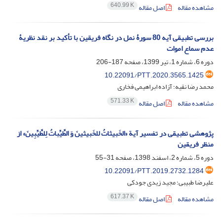
640.99 K
مشاهده مقاله
اصل مقاله
بررسی تطبیقی آیه 80 سورۀ نمل در نگاه فریقین با تأکید بر نقد نظریۀ
عدم سماع اموات
دوره 6، شماره 1، تیر 1399، صفحه
187-206
10.22091/PTT.2020.3565.1425
محمد رضا نقیه؛ آزاده ابراهیمی فخاری
571.33 K
مشاهده مقاله
اصل مقاله
پژوهشی تطبیقی در تفسیر آیة «الخَبیثاتُ للخَبیثینَ وَ الطَّیِّباتُ لِلطَّیِّبِینَ» از
منظر فریقین
دوره 5، شماره 2، اسفند 1398، صفحه
31-55
10.22091/PTT.2019.2732.1284
علیرضا طبیبی؛ مجید زیدی جودکی
617.37 K
مشاهده مقاله
اصل مقاله